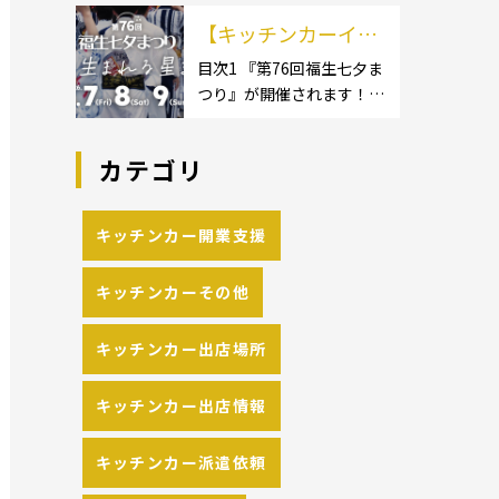
イクロ […]
カーのサイズ】1.1.1 [小型
の流れや人気メニュ
【キッチンカーイベ
キッチンカー:軽バン]1.1.2
[小型キッチンカー:軽トラ
ーを解説
ント情報】第76回福
目次1 『第76回福生七夕ま
ック]1.1.3 [中型・大型キッ
つり』が開催されます！2
生七夕まつりが開催
チンカー:1t～ […]
開催概要 キッチンカーの
されます！
活躍の場といえば、やっぱ
カテゴリ
りイベント！ 日本全国で、
キッチンカーが営業してい
る様々なグルメイベントが
キッチンカー開業支援
催されています。 開業前に
キッチンカーの出店 […]
キッチンカーその他
キッチンカー出店場所
キッチンカー出店情報
キッチンカー派遣依頼