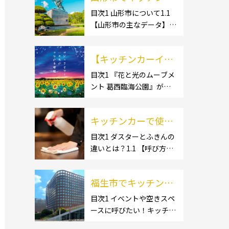
ー開業するなら格安
目次1 山形市について1.1
【山形市の主なデータ】
のレンタル・リー
1.1.1 [面積]1.1.2 [人口]1.2
ス！営業許可取得の
【有名スポット】1.2.1 [蔵
流れも解説！
【キッチンカーイベ
王温泉]1.2.2 [文翔館]1.3
【名産品・ご当地グルメ】
ント情報】花と光の
目次1 『花と光のムーブメ
1.3.1 [芋煮]1.3 […]
ント 葛西臨海公園』が開
ムーブメント 葛西臨
催されています！2 開催概
海公園が開催されて
要 キッチンカーの活躍の
います！
キッチンカーで使用
場といえば、やっぱりイベ
ント！ 日本全国で、キッチ
するダスター・ふき
目次1 ダスターとふきんの
ンカーが営業している様々
違いとは？1.1 【呼び方の
んの選び方とは？お
なグルメイベントが催され
違いのみで、用途に違いは
すすめ商品3選も紹
ています。 開業前にキ […]
ない】1.2 【台拭きやカウ
介！
福生市でキッチンカ
ンタークロスとも呼ばれ
る】2 キッチンカーで使用
ーを呼びたい！派遣
目次1 イベントや空きスペ
するダスター(ふきん)種類
ースに呼びたい！キッチン
してもらうにはどう
別の特徴2.1 【綿】2.2 【マ
カーとは？1.1 【キッチン
すれば良いの？依頼