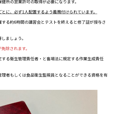
保健所の営業許可の取得が必要になります。
ごとに、必ず1人配置するよう義務付けられています。
催する約6時間の講習会とテストを終えると修了証が授与さ
得しましょう。
が免除されます。
定する衛生管理責任者・と畜場法に規定する作業生成責任
管理者もしくは食品衛生監視員となることができる資格を有