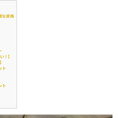
要な資格
ト
い！】
】
ット
ント