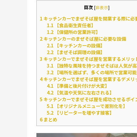
目次
[
非表示
]
1
キッチンカーでまぜそば屋を開業する際に必
1.1
【食品衛生責任者】
1.2
【保健所の営業許可】
2
キッチンカーのまぜそば屋に必要な設備
2.1
【キッチンカーの設備】
2.2
【まぜそば調理の設備】
3
キッチンカーでまぜそば屋を営業するメリッ
3.1
【独特な風味を持つまぜそばは人気が高
3.2
【場所を選ばず、多くの場所で営業可能
4
キッチンカーでまぜそば屋を営業するデメリ
4.1
【準備と後片付けが大変】
4.2
【気温や天気に左右される】
5
キッチンカーでまぜそば屋を成功させるポイ
5.1
【オリジナルメニューで差別化を】
5.2
【リピーターを増やす接客】
6
まとめ