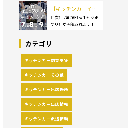
イクロ […]
カーのサイズ】1.1.1 [小型
の流れや人気メニュ
【キッチンカーイベ
キッチンカー:軽バン]1.1.2
[小型キッチンカー:軽トラ
ーを解説
ント情報】第76回福
目次1 『第76回福生七夕ま
ック]1.1.3 [中型・大型キッ
つり』が開催されます！2
生七夕まつりが開催
チンカー:1t～ […]
開催概要 キッチンカーの
されます！
活躍の場といえば、やっぱ
カテゴリ
りイベント！ 日本全国で、
キッチンカーが営業してい
る様々なグルメイベントが
キッチンカー開業支援
催されています。 開業前に
キッチンカーの出店 […]
キッチンカーその他
キッチンカー出店場所
キッチンカー出店情報
キッチンカー派遣依頼