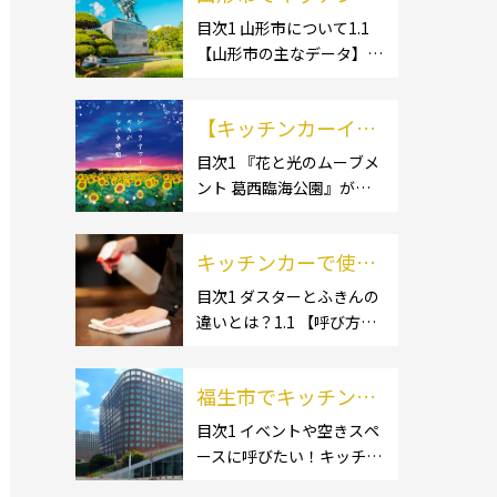
ー開業するなら格安
目次1 山形市について1.1
【山形市の主なデータ】
のレンタル・リー
1.1.1 [面積]1.1.2 [人口]1.2
ス！営業許可取得の
【有名スポット】1.2.1 [蔵
流れも解説！
【キッチンカーイベ
王温泉]1.2.2 [文翔館]1.3
【名産品・ご当地グルメ】
ント情報】花と光の
目次1 『花と光のムーブメ
1.3.1 [芋煮]1.3 […]
ント 葛西臨海公園』が開
ムーブメント 葛西臨
催されています！2 開催概
海公園が開催されて
要 キッチンカーの活躍の
います！
キッチンカーで使用
場といえば、やっぱりイベ
ント！ 日本全国で、キッチ
するダスター・ふき
目次1 ダスターとふきんの
ンカーが営業している様々
違いとは？1.1 【呼び方の
んの選び方とは？お
なグルメイベントが催され
違いのみで、用途に違いは
すすめ商品3選も紹
ています。 開業前にキ […]
ない】1.2 【台拭きやカウ
介！
福生市でキッチンカ
ンタークロスとも呼ばれ
る】2 キッチンカーで使用
ーを呼びたい！派遣
目次1 イベントや空きスペ
するダスター(ふきん)種類
ースに呼びたい！キッチン
してもらうにはどう
別の特徴2.1 【綿】2.2 【マ
カーとは？1.1 【キッチン
すれば良いの？依頼