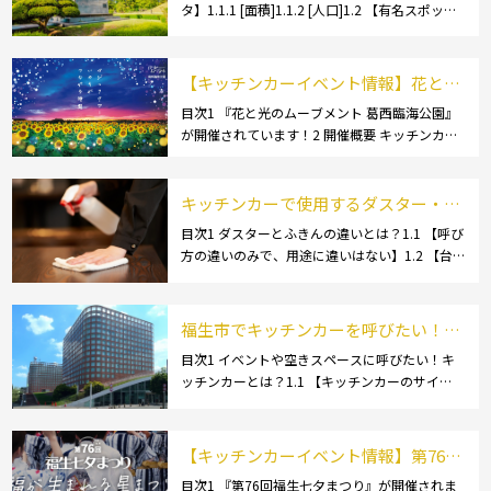
タ】1.1.1 [面積]1.1.2 [人口]1.2 【有名スポッ
の流れも解説！
ト】1.2.1 [蔵王温泉]1.2.2 [文翔館]1.3 【名産
品・ご当地グルメ】1.3.1 [芋煮]1.3 […]
【キッチンカーイベント情報】花と光
のムーブメント 葛西臨海公園が開催さ
目次1 『花と光のムーブメント 葛西臨海公園』
が開催されています！2 開催概要 キッチンカー
れています！
の活躍の場といえば、やっぱりイベント！ 日本
全国で、キッチンカーが営業している様々なグ
ルメイベントが催されています。 開業前にキ
キッチンカーで使用するダスター・ふ
[…]
きんの選び方とは？おすすめ商品3選
目次1 ダスターとふきんの違いとは？1.1 【呼び
方の違いのみで、用途に違いはない】1.2 【台
も紹介！
拭きやカウンタークロスとも呼ばれる】2 キッ
チンカーで使用するダスター(ふきん)種類別の
特徴2.1 【綿】2.2 【マイクロ […]
福生市でキッチンカーを呼びたい！派
遣してもらうにはどうすれば良いの？
目次1 イベントや空きスペースに呼びたい！キ
ッチンカーとは？1.1 【キッチンカーのサイ
依頼の流れや人気メニューを解説
ズ】1.1.1 [小型キッチンカー:軽バン]1.1.2 [小型
キッチンカー:軽トラック]1.1.3 [中型・大型キッ
チンカー:1t～ […]
【キッチンカーイベント情報】第76回
福生七夕まつりが開催されます！
目次1 『第76回福生七夕まつり』が開催されま