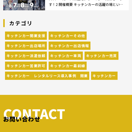
す！2 開催概要 キッチンカーの活躍の場といえ
ば、やっぱりイベント！ 日本全国で、キッチン
カーが営業している様々なグルメイベントが催
カテゴリ
されています。 開業前にキッチンカーの出店
[…]
キッチンカー開業支援
キッチンカーその他
キッチンカー出店場所
キッチンカー出店情報
キッチンカー派遣依頼
キッチンカー車両
キッチンカー売買
キッチンカー営業許可
キッチンカー最前線
キッチンカー レンタルリース導入事例 開業
キッチンカー
CONTACT
お問い合わせ