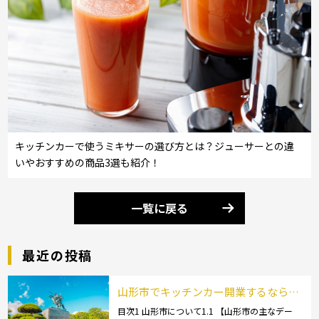
キッチンカーで使うミキサーの選び方とは？ジューサーとの違
いやおすすめの商品3選も紹介！
一覧に戻る
最近の投稿
山形市でキッチンカー開業するなら格
安のレンタル・リース！営業許可取得
目次1 山形市について1.1 【山形市の主なデー