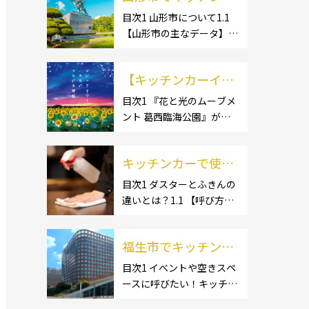
ー開業するなら格安
目次1 山形市について1.1
【山形市の主なデータ】
のレンタル・リー
1.1.1 [面積]1.1.2 [人口]1.2
ス！営業許可取得の
【有名スポット】1.2.1 [蔵
流れも解説！
【キッチンカーイベ
王温泉]1.2.2 [文翔館]1.3
【名産品・ご当地グルメ】
ント情報】花と光の
目次1 『花と光のムーブメ
1.3.1 [芋煮]1.3 […]
ント 葛西臨海公園』が開
ムーブメント 葛西臨
催されています！2 開催概
海公園が開催されて
要 キッチンカーの活躍の
います！
キッチンカーで使用
場といえば、やっぱりイベ
ント！ 日本全国で、キッチ
するダスター・ふき
目次1 ダスターとふきんの
ンカーが営業している様々
違いとは？1.1 【呼び方の
んの選び方とは？お
なグルメイベントが催され
違いのみで、用途に違いは
すすめ商品3選も紹
ています。 開業前にキ […]
ない】1.2 【台拭きやカウ
介！
福生市でキッチンカ
ンタークロスとも呼ばれ
る】2 キッチンカーで使用
ーを呼びたい！派遣
目次1 イベントや空きスペ
するダスター(ふきん)種類
ースに呼びたい！キッチン
してもらうにはどう
別の特徴2.1 【綿】2.2 【マ
カーとは？1.1 【キッチン
すれば良いの？依頼