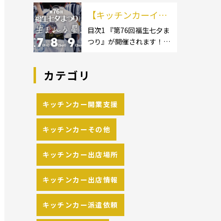
イクロ […]
カーのサイズ】1.1.1 [小型
の流れや人気メニュ
【キッチンカーイベ
キッチンカー:軽バン]1.1.2
[小型キッチンカー:軽トラ
ーを解説
ント情報】第76回福
目次1 『第76回福生七夕ま
ック]1.1.3 [中型・大型キッ
つり』が開催されます！2
生七夕まつりが開催
チンカー:1t～ […]
開催概要 キッチンカーの
されます！
活躍の場といえば、やっぱ
カテゴリ
りイベント！ 日本全国で、
キッチンカーが営業してい
る様々なグルメイベントが
キッチンカー開業支援
催されています。 開業前に
キッチンカーの出店 […]
キッチンカーその他
キッチンカー出店場所
キッチンカー出店情報
キッチンカー派遣依頼