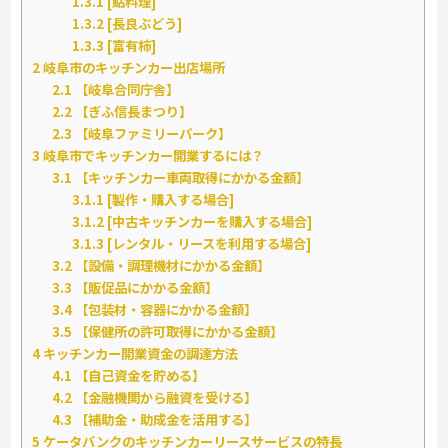
1.3.1
[鮎料理]
1.3.2
[長良ぶどう]
1.3.3
[富有柿]
2
岐阜市のキッチンカー出店場所
2.1
【岐阜合同庁舎】
2.2
【ぎふ信長まつり】
2.3
【岐阜ファミリーパーク】
3
岐阜市でキッチンカー開業するには？
3.1
【キッチンカー車両取得にかかる金額】
3.1.1
[製作・購入する場合]
3.1.2
[中古キッチンカーを購入する場合]
3.1.3
[レンタル・リースを利用する場合]
3.2
【設備・調理機材にかかる金額】
3.3
【販促品にかかる金額】
3.4
【包装材・容器にかかる金額】
3.5
【保健所の許可取得にかかる金額】
4
キッチンカー開業資金の調達方法
4.1
【自己資金を貯める】
4.2
【金融機関から融資を受ける】
4.3
【補助金・助成金を活用する】
5
ケータバンクのキッチンカーリースサービスの特長