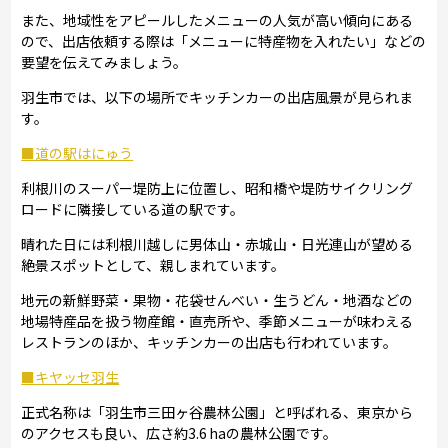
また、地域性をアピールしたメニューの人気が高い傾向にある
ので、出店依頼する際は「メニューに特産物を入れたい」などの
要望を伝えてみましょう。
羽生市では、以下の場所でキッチンカーの出店風景が見られま
す。
■道の駅はにゅう
利根川のスーパー堤防上に位置し、昭和橋や堤防サイクリング
ロードに隣接している道の駅です。
晴れた日には利根川越しに男体山・赤城山・日光連山が望める
絶景スポットとして、親しまれています。
地元の新鮮野菜・果物・花袋せんべい・生うどん・地酒などの
地場特産品を扱う物産館・直売所や、季節メニューが味わえる
レストランのほか、キッチンカーの出店も行われています。
■キヤッセ羽生
正式名称は「羽生市三田ヶ谷農林公園」と呼ばれる、東京から
のアクセスも良い、広さ約3.6 haの農林公園です。