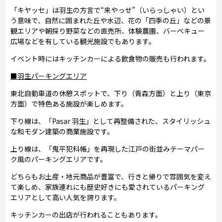
「キヤッセ」は羽生の方言で“来やっせ”（いらっしゃい）とい
う意味で、自然に囲まれた丘や水辺、花の「四季の丘」などの景
観エリアや朝採り野菜などの直売所、体験農園、バーベキュー
広場などを有している観光施設でもあります。
イベント時にはキッチンカーによる飲食物の販売も行われます。
■羽生パーキングエリア
東北自動車道の休憩スポットで、下り（青森方面）と上り（東京
方面）で特色ある施設が楽しめます。
下り線は、「Pasar 羽生」として再整備された、スタイリッシュ
な和モダン建築の商業施設です。
上り線は、「鬼平犯科帳」を再現した江戸の街並みテーマパー
ク風のパーキングエリアです。
どちらもお土産・地元商品が豊富で、行きと帰りで雰囲気を変え
て楽しめ、家族連れにも歴史好きにも愛されているパーキング
エリアとして高い人気を誇ります。
キッチンカーの出店が行われることもあります。