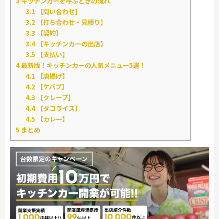
3
キッチンカーを呼ぶときの流れ
3.1
【問い合わせ】
3.2
【打ち合わせ・見積り】
3.3
【契約】
3.4
【キッチンカーの出店】
3.5
【支払い】
4
最新版！キッチンカーの人気メニュー5選！
4.1
【唐揚げ】
4.2
【ケバブ】
4.3
【クレープ】
4.4
【タコライス】
4.5
【カレー】
5
まとめ