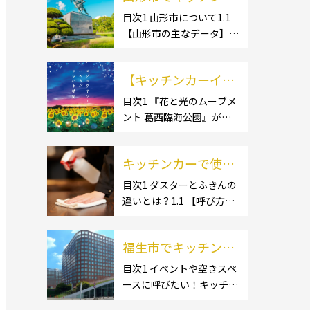
ー開業するなら格安
目次1 山形市について1.1
【山形市の主なデータ】
のレンタル・リー
1.1.1 [面積]1.1.2 [人口]1.2
ス！営業許可取得の
【有名スポット】1.2.1 [蔵
流れも解説！
【キッチンカーイベ
王温泉]1.2.2 [文翔館]1.3
【名産品・ご当地グルメ】
ント情報】花と光の
目次1 『花と光のムーブメ
1.3.1 [芋煮]1.3 […]
ント 葛西臨海公園』が開
ムーブメント 葛西臨
催されています！2 開催概
海公園が開催されて
要 キッチンカーの活躍の
います！
キッチンカーで使用
場といえば、やっぱりイベ
ント！ 日本全国で、キッチ
するダスター・ふき
目次1 ダスターとふきんの
ンカーが営業している様々
違いとは？1.1 【呼び方の
んの選び方とは？お
なグルメイベントが催され
違いのみで、用途に違いは
すすめ商品3選も紹
ています。 開業前にキ […]
ない】1.2 【台拭きやカウ
介！
福生市でキッチンカ
ンタークロスとも呼ばれ
る】2 キッチンカーで使用
ーを呼びたい！派遣
目次1 イベントや空きスペ
するダスター(ふきん)種類
ースに呼びたい！キッチン
してもらうにはどう
別の特徴2.1 【綿】2.2 【マ
カーとは？1.1 【キッチン
すれば良いの？依頼