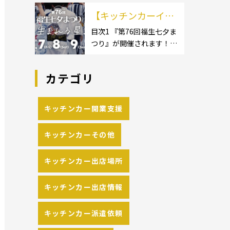
イクロ […]
カーのサイズ】1.1.1 [小型
の流れや人気メニュ
【キッチンカーイベ
キッチンカー:軽バン]1.1.2
[小型キッチンカー:軽トラ
ーを解説
ント情報】第76回福
目次1 『第76回福生七夕ま
ック]1.1.3 [中型・大型キッ
つり』が開催されます！2
生七夕まつりが開催
チンカー:1t～ […]
開催概要 キッチンカーの
されます！
活躍の場といえば、やっぱ
カテゴリ
りイベント！ 日本全国で、
キッチンカーが営業してい
る様々なグルメイベントが
キッチンカー開業支援
催されています。 開業前に
キッチンカーの出店 […]
キッチンカーその他
キッチンカー出店場所
キッチンカー出店情報
キッチンカー派遣依頼