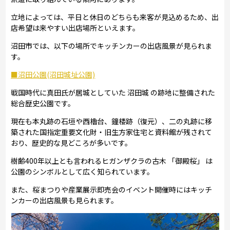
立地によっては、平日と休日のどちらも来客が見込めるため、出
店希望は来やすい出店場所といえます。
沼田市では、以下の場所でキッチンカーの出店風景が見られま
す。
■沼田公園(沼田城址公園)
戦国時代に真田氏が居城としていた 沼田城 の跡地に整備された
総合歴史公園です。
現在も本丸跡の石垣や西櫓台、鐘楼跡（復元）、二の丸跡に移
築された国指定重要文化財・旧生方家住宅と資料館が残されて
おり、歴史的な見どころが多いです。
樹齢400年以上とも言われるヒガンザクラの古木 「御殿桜」 は
公園のシンボルとして広く知られています。
また、桜まつりや産業展示即売会のイベント開催時にはキッチ
ンカーの出店風景も見られます。