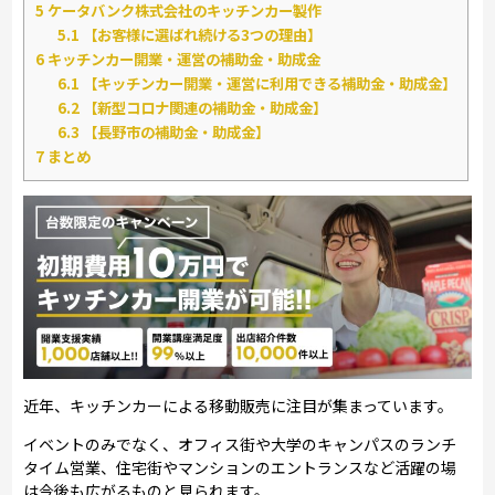
5
ケータバンク株式会社のキッチンカー製作
5.1
【お客様に選ばれ続ける3つの理由】
6
キッチンカー開業・運営の補助金・助成金
6.1
【キッチンカー開業・運営に利用できる補助金・助成金】
6.2
【新型コロナ関連の補助金・助成金】
6.3
【長野市の補助金・助成金】
7
まとめ
近年、キッチンカーによる移動販売に注目が集まっています。
イベントのみでなく、オフィス街や大学のキャンパスのランチ
タイム営業、住宅街やマンションのエントランスなど活躍の場
は今後も広がるものと見られます。