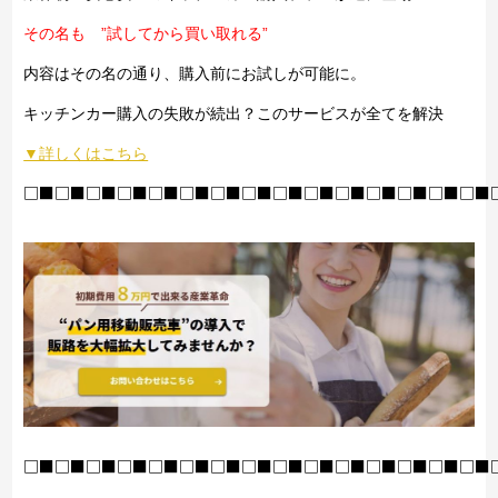
その名も ”試してから買い取れる”
内容はその名の通り、購入前にお試しが可能に。
キッチンカー購入の失敗が続出？このサービスが全てを解決
▼詳しくはこちら
□■□■□■□■□■□■□■□■□■□■□■□■□■□■□■
□■□■□■□■□■□■□■□■□■□■□■□■□■□■□■