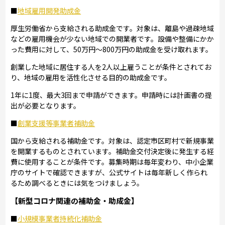
■
地域雇用開発助成金
厚生労働省から支給される助成金です。対象は、離島や過疎地域
などの雇用機会が少ない地域での開業者です。設備や整備にかか
った費用に対して、50万円～800万円の助成金を受け取れます。
創業した地域に居住する人を2人以上雇うことが条件とされてお
り、地域の雇用を活性化させる目的の助成金です。
1年に1度、最大3回まで申請ができます。申請時には計画書の提
出が必要となります。
■
創業支援等事業者補助金
国から支給される補助金です。対象は、認定市区町村で新規事業
を開業するものとされています。補助金交付決定後に発生する経
費に使用することが条件です。募集時期は毎年変わり、中小企業
庁のサイトで確認できますが、公式サイトは毎年新しく作られ
るため調べるときには気をつけましょう。
【新型コロナ関連の補助金・助成金】
■
小規模事業者持続化補助金