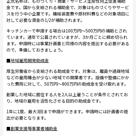
正式名称は、ものづくり・商業・サービス生産性向上促進補助
金です。国から支給される補助金で、対象はものづくりやサービ
スを行う中小企業です。機械装置費や原材料費などの対象項目に
対して必要な資金の1/2が補助されます。
キッチンカーで申請する場合は100万円～500万円の補助とされ
ています。通年で公募されていますが、3か月ごとに締め切られ
ます。申請時には事業計画書と同様の内容を提出する必要がある
ので、準備しておきましょう。
■地域雇用開発助成金
厚生労働省から支給される助成金です。対象は、離島や過疎地域
などの雇用機会が少ない地域での開業者です。設備や整備にかか
った費用に対して、50万円～800万円の助成金を受け取れます。
創業した地域に居住する人を2人以上雇うことが条件とされてお
り、地域の雇用を活性化させる目的の助成金です。
1年に1度、最大3回まで申請ができます。申請時には計画書の提
出が必要となります。
■創業支援等事業者補助金