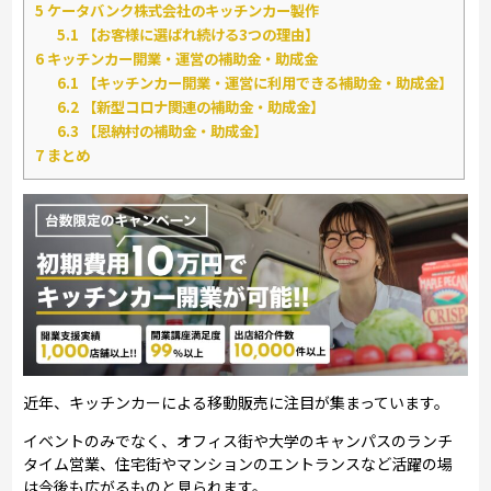
5
ケータバンク株式会社のキッチンカー製作
5.1
【お客様に選ばれ続ける3つの理由】
6
キッチンカー開業・運営の補助金・助成金
6.1
【キッチンカー開業・運営に利用できる補助金・助成金】
6.2
【新型コロナ関連の補助金・助成金】
6.3
【恩納村の補助金・助成金】
7
まとめ
近年、キッチンカーによる移動販売に注目が集まっています。
イベントのみでなく、オフィス街や大学のキャンパスのランチ
タイム営業、住宅街やマンションのエントランスなど活躍の場
は今後も広がるものと見られます。