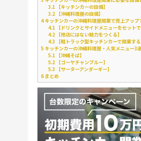
3.1
【キッチンカーの設備】
3.2
【沖縄料理屋の設備】
4
キッチンカーの沖縄料理屋開業で売上アップ
4.1
【ドリンクとサイドメニューをセットで
4.2
【他店にはない魅力をつくる】
4.3
【軽トラック型キッチンカーで開業する
5
キッチンカーの沖縄料理屋・人気メニュー3
5.1
【沖縄そば】
5.2
【ゴーヤチャンプルー】
5.3
【サーターアンダーギー】
6
まとめ