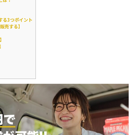
する3つポイント
販売する】
】
選