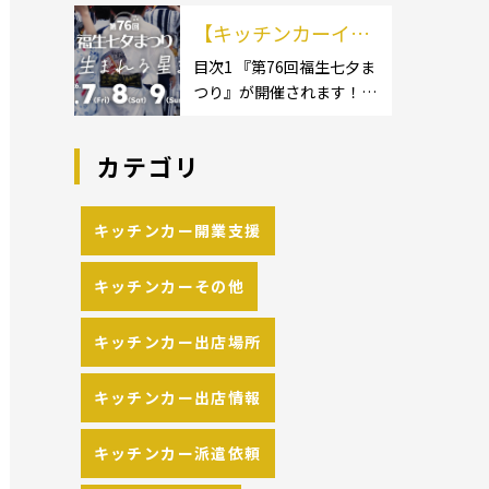
イクロ […]
カーのサイズ】1.1.1 [小型
の流れや人気メニュ
【キッチンカーイベ
キッチンカー:軽バン]1.1.2
[小型キッチンカー:軽トラ
ーを解説
ント情報】第76回福
目次1 『第76回福生七夕ま
ック]1.1.3 [中型・大型キッ
つり』が開催されます！2
生七夕まつりが開催
チンカー:1t～ […]
開催概要 キッチンカーの
されます！
活躍の場といえば、やっぱ
カテゴリ
りイベント！ 日本全国で、
キッチンカーが営業してい
る様々なグルメイベントが
キッチンカー開業支援
催されています。 開業前に
キッチンカーの出店 […]
キッチンカーその他
キッチンカー出店場所
キッチンカー出店情報
キッチンカー派遣依頼