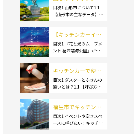
ー開業するなら格安
目次1 山形市について1.1
【山形市の主なデータ】
のレンタル・リー
1.1.1 [面積]1.1.2 [人口]1.2
ス！営業許可取得の
【有名スポット】1.2.1 [蔵
流れも解説！
【キッチンカーイベ
王温泉]1.2.2 [文翔館]1.3
【名産品・ご当地グルメ】
ント情報】花と光の
目次1 『花と光のムーブメ
1.3.1 [芋煮]1.3 […]
ント 葛西臨海公園』が開
ムーブメント 葛西臨
催されています！2 開催概
海公園が開催されて
要 キッチンカーの活躍の
います！
キッチンカーで使用
場といえば、やっぱりイベ
ント！ 日本全国で、キッチ
するダスター・ふき
目次1 ダスターとふきんの
ンカーが営業している様々
違いとは？1.1 【呼び方の
んの選び方とは？お
なグルメイベントが催され
違いのみで、用途に違いは
すすめ商品3選も紹
ています。 開業前にキ […]
ない】1.2 【台拭きやカウ
介！
福生市でキッチンカ
ンタークロスとも呼ばれ
る】2 キッチンカーで使用
ーを呼びたい！派遣
目次1 イベントや空きスペ
するダスター(ふきん)種類
ースに呼びたい！キッチン
してもらうにはどう
別の特徴2.1 【綿】2.2 【マ
カーとは？1.1 【キッチン
すれば良いの？依頼