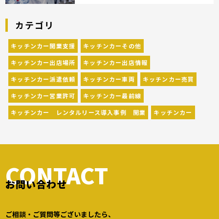
ば、やっぱりイベント！ 日本全国で、キッチン
カーが営業している様々なグルメイベントが催
カテゴリ
されています。 開業前にキッチンカーの出店
[…]
キッチンカー開業支援
キッチンカーその他
キッチンカー出店場所
キッチンカー出店情報
キッチンカー派遣依頼
キッチンカー車両
キッチンカー売買
キッチンカー営業許可
キッチンカー最前線
キッチンカー レンタルリース導入事例 開業
キッチンカー
CONTACT
お問い合わせ
ご相談・ご質問等ございましたら、