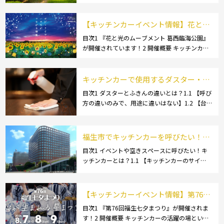
ト】1.2.1 [蔵王温泉]1.2.2 [文翔館]1.3 【名産
品・ご当地グルメ】1.3.1 [芋煮]1.3 […]
【キッチンカーイベント情報】花と光
のムーブメント 葛西臨海公園が開催さ
目次1 『花と光のムーブメント 葛西臨海公園』
が開催されています！2 開催概要 キッチンカー
れています！
の活躍の場といえば、やっぱりイベント！ 日本
全国で、キッチンカーが営業している様々なグ
ルメイベントが催されています。 開業前にキ
キッチンカーで使用するダスター・ふ
[…]
きんの選び方とは？おすすめ商品3選
目次1 ダスターとふきんの違いとは？1.1 【呼び
方の違いのみで、用途に違いはない】1.2 【台
も紹介！
拭きやカウンタークロスとも呼ばれる】2 キッ
チンカーで使用するダスター(ふきん)種類別の
特徴2.1 【綿】2.2 【マイクロ […]
福生市でキッチンカーを呼びたい！派
遣してもらうにはどうすれば良いの？
目次1 イベントや空きスペースに呼びたい！キ
ッチンカーとは？1.1 【キッチンカーのサイ
依頼の流れや人気メニューを解説
ズ】1.1.1 [小型キッチンカー:軽バン]1.1.2 [小型
キッチンカー:軽トラック]1.1.3 [中型・大型キッ
チンカー:1t～ […]
【キッチンカーイベント情報】第76回
福生七夕まつりが開催されます！
目次1 『第76回福生七夕まつり』が開催されま
す！2 開催概要 キッチンカーの活躍の場といえ