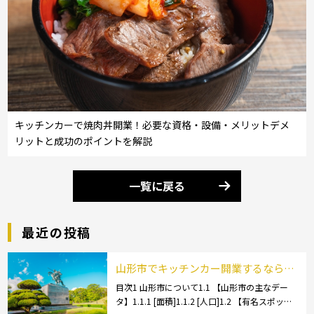
キッチンカーで焼肉丼開業！必要な資格・設備・メリットデメ
リットと成功のポイントを解説
一覧に戻る
最近の投稿
山形市でキッチンカー開業するなら格
安のレンタル・リース！営業許可取得
目次1 山形市について1.1 【山形市の主なデー
タ】1.1.1 [面積]1.1.2 [人口]1.2 【有名スポッ
の流れも解説！