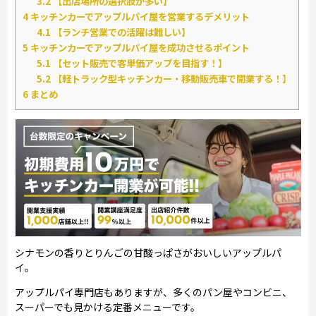
3.2
【出店場所の選択肢が多い】
4
キッチンカーでアップルパイ屋を営業するデメリット
4.1
【ランチ営業での活躍は難しい】
5
キッチンカーでアップルパイ屋を成功させるポイント
5.1
【セット販売で客単価アップを目指す！】
5.2
【軽トラック型キッチンカー・移動販売車で開業する！】
6
まとめ
シナモンの香りとりんごの甘酸っぱさがおいしいアップルパ
イ。
アップルパイ専門店もありますが、多くのパン屋やコンビニ、
スーパーでも見かける定番メニューです。