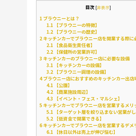
目次
[
非表示
]
1
ブラウニーとは？
1.1
【ブラウニーの特徴】
1.2
【ブラウニーの歴史】
2
キッチンカーでブラウニー店を開業する際に
2.1
【食品衛生責任者】
2.2
【保健所の営業許可】
3
キッチンカーのブラウニー店に必要な設備
3.1
【キッチンカーの設備】
3.2
【ブラウニー調理の設備】
4
ブラウニー店におすすめのキッチンカー出店
4.1
【公園】
4.2
【商業施設周辺】
4.3
【イベント・フェス・マルシェ】
5
キッチンカーでブラウニー店を営業するメリ
5.1
【ターゲット層を絞り込まない営業がし
5.2
【低資金で開業できる】
6
キッチンカーでブラウニー店を営業するデメ
6.1
【休日以外は売上が伸び悩む】