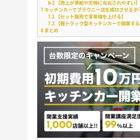
6.2
【売上が季節や天候に左右されやすい】
7
キッチンカーでブラウニー店を成功させるポ
7.1
【セット販売で客単価を上げる】
7.2
【軽トラック型キッチンカーで開業する
8
まとめ