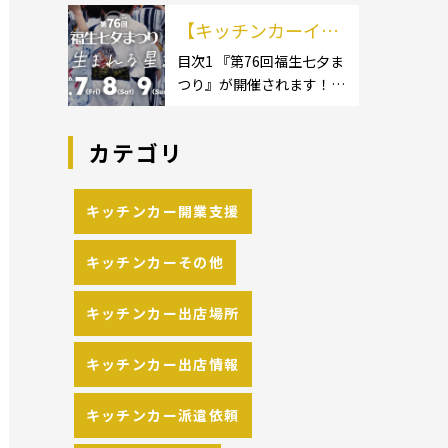
イクロ […]
カーのサイズ】1.1.1 [小型
の流れや人気メニュ
【キッチンカーイベ
キッチンカー:軽バン]1.1.2
[小型キッチンカー:軽トラ
ーを解説
ント情報】第76回福
目次1 『第76回福生七夕ま
ック]1.1.3 [中型・大型キッ
つり』が開催されます！2
生七夕まつりが開催
チンカー:1t～ […]
開催概要 キッチンカーの
されます！
活躍の場といえば、やっぱ
カテゴリ
りイベント！ 日本全国で、
キッチンカーが営業してい
る様々なグルメイベントが
キッチンカー開業支援
催されています。 開業前に
キッチンカーの出店 […]
キッチンカーその他
キッチンカー出店場所
キッチンカー出店情報
キッチンカー派遣依頼