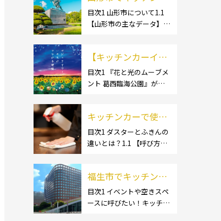
ー開業するなら格安
目次1 山形市について1.1
【山形市の主なデータ】
のレンタル・リー
1.1.1 [面積]1.1.2 [人口]1.2
ス！営業許可取得の
【有名スポット】1.2.1 [蔵
流れも解説！
【キッチンカーイベ
王温泉]1.2.2 [文翔館]1.3
【名産品・ご当地グルメ】
ント情報】花と光の
目次1 『花と光のムーブメ
1.3.1 [芋煮]1.3 […]
ント 葛西臨海公園』が開
ムーブメント 葛西臨
催されています！2 開催概
海公園が開催されて
要 キッチンカーの活躍の
います！
キッチンカーで使用
場といえば、やっぱりイベ
ント！ 日本全国で、キッチ
するダスター・ふき
目次1 ダスターとふきんの
ンカーが営業している様々
違いとは？1.1 【呼び方の
んの選び方とは？お
なグルメイベントが催され
違いのみで、用途に違いは
すすめ商品3選も紹
ています。 開業前にキ […]
ない】1.2 【台拭きやカウ
介！
福生市でキッチンカ
ンタークロスとも呼ばれ
る】2 キッチンカーで使用
ーを呼びたい！派遣
目次1 イベントや空きスペ
するダスター(ふきん)種類
ースに呼びたい！キッチン
してもらうにはどう
別の特徴2.1 【綿】2.2 【マ
カーとは？1.1 【キッチン
すれば良いの？依頼