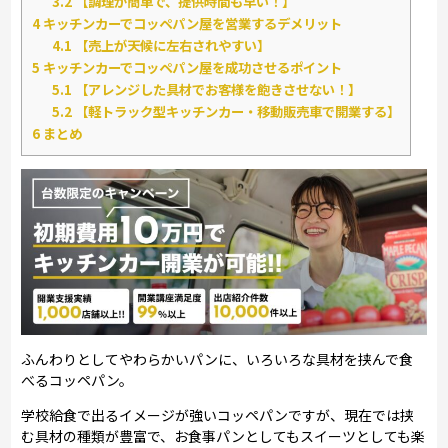
3.2
【調理が簡単で、提供時間も早い！】
4
キッチンカーでコッペパン屋を営業するデメリット
4.1
【売上が天候に左右されやすい】
5
キッチンカーでコッペパン屋を成功させるポイント
5.1
【アレンジした具材でお客様を飽きさせない！】
5.2
【軽トラック型キッチンカー・移動販売車で開業する】
6
まとめ
ふんわりとしてやわらかいパンに、いろいろな具材を挟んで食
べるコッペパン。
学校給食で出るイメージが強いコッペパンですが、現在では挟
む具材の種類が豊富で、お食事パンとしてもスイーツとしても楽