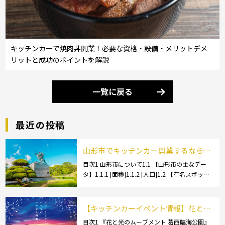
キッチンカーで焼肉丼開業！必要な資格・設備・メリットデメ
リットと成功のポイントを解説
一覧に戻る
最近の投稿
山形市でキッチンカー開業するなら格
安のレンタル・リース！営業許可取得
目次1 山形市について1.1 【山形市の主なデー
タ】1.1.1 [面積]1.1.2 [人口]1.2 【有名スポッ
の流れも解説！
ト】1.2.1 [蔵王温泉]1.2.2 [文翔館]1.3 【名産
品・ご当地グルメ】1.3.1 [芋煮]1.3 […]
【キッチンカーイベント情報】花と光
のムーブメント 葛西臨海公園が開催さ
目次1 『花と光のムーブメント 葛西臨海公園』