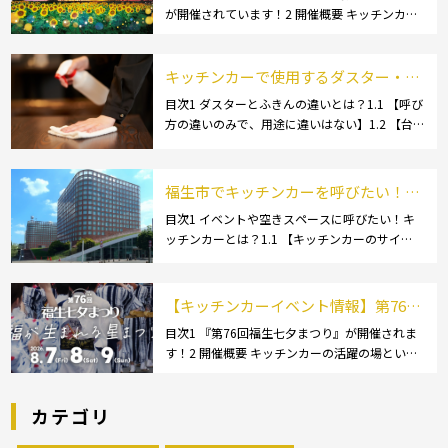
が開催されています！2 開催概要 キッチンカー
れています！
の活躍の場といえば、やっぱりイベント！ 日本
全国で、キッチンカーが営業している様々なグ
ルメイベントが催されています。 開業前にキ
キッチンカーで使用するダスター・ふ
[…]
きんの選び方とは？おすすめ商品3選
目次1 ダスターとふきんの違いとは？1.1 【呼び
方の違いのみで、用途に違いはない】1.2 【台
も紹介！
拭きやカウンタークロスとも呼ばれる】2 キッ
チンカーで使用するダスター(ふきん)種類別の
特徴2.1 【綿】2.2 【マイクロ […]
福生市でキッチンカーを呼びたい！派
遣してもらうにはどうすれば良いの？
目次1 イベントや空きスペースに呼びたい！キ
ッチンカーとは？1.1 【キッチンカーのサイ
依頼の流れや人気メニューを解説
ズ】1.1.1 [小型キッチンカー:軽バン]1.1.2 [小型
キッチンカー:軽トラック]1.1.3 [中型・大型キッ
チンカー:1t～ […]
【キッチンカーイベント情報】第76回
福生七夕まつりが開催されます！
目次1 『第76回福生七夕まつり』が開催されま
す！2 開催概要 キッチンカーの活躍の場といえ
ば、やっぱりイベント！ 日本全国で、キッチン
カーが営業している様々なグルメイベントが催
カテゴリ
されています。 開業前にキッチンカーの出店
[…]