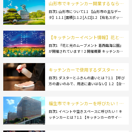
山形市でキッチンカー開業するなら格
安のレンタル・リース！営業許可取得
目次1 山形市について1.1 【山形市の主なデー
タ】1.1.1 [面積]1.1.2 [人口]1.2 【有名スポッ
の流れも解説！
ト】1.2.1 [蔵王温泉]1.2.2 [文翔館]1.3 【名産
品・ご当地グルメ】1.3.1 [芋煮]1.3 […]
【キッチンカーイベント情報】花と光
のムーブメント 葛西臨海公園が開催さ
目次1 『花と光のムーブメント 葛西臨海公園』
が開催されています！2 開催概要 キッチンカー
れています！
の活躍の場といえば、やっぱりイベント！ 日本
全国で、キッチンカーが営業している様々なグ
ルメイベントが催されています。 開業前にキ
キッチンカーで使用するダスター・ふ
[…]
きんの選び方とは？おすすめ商品3選
目次1 ダスターとふきんの違いとは？1.1 【呼び
方の違いのみで、用途に違いはない】1.2 【台
も紹介！
拭きやカウンタークロスとも呼ばれる】2 キッ
チンカーで使用するダスター(ふきん)種類別の
特徴2.1 【綿】2.2 【マイクロ […]
福生市でキッチンカーを呼びたい！派
遣してもらうにはどうすれば良いの？
目次1 イベントや空きスペースに呼びたい！キ
ッチンカーとは？1.1 【キッチンカーのサイ
依頼の流れや人気メニューを解説
ズ】1.1.1 [小型キッチンカー:軽バン]1.1.2 [小型
キッチンカー:軽トラック]1.1.3 [中型・大型キッ