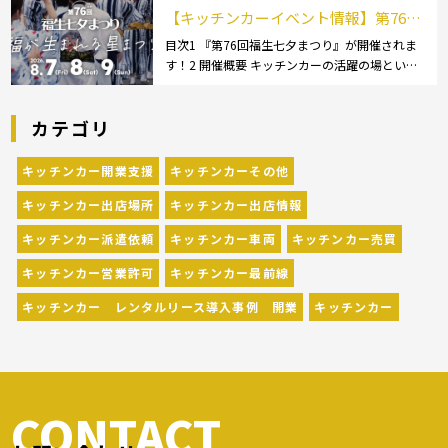
チンカー:1t～ […]
【キッチンカーイベント情報】第76回
福生七夕まつりが開催されます！
目次1 『第76回福生七夕まつり』が開催されま
す！2 開催概要 キッチンカーの活躍の場といえ
ば、やっぱりイベント！ 日本全国で、キッチン
カーが営業している様々なグルメイベントが催
カテゴリ
されています。 開業前にキッチンカーの出店
[…]
キッチンカー開業支援
キッチンカーその他
キッチンカー出店場所
キッチンカー出店情報
キッチンカー派遣依頼
キッチンカー車両
キッチンカー売買
キッチンカー営業許可
キッチンカー最前線
キッチンカー レンタルリース導入事例 開業
キッチンカー
CONTACT