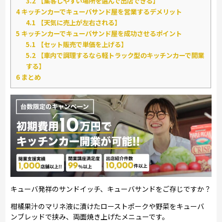
3.2
【集客しやすい場所を選んで出店できる】
4
キッチンカーでキューバサンド屋を営業するデメリット
4.1
【天気に売上が左右される】
5
キッチンカーでキューバサンド屋を成功させるポイント
5.1
【セット販売で単価を上げる】
5.2
【車内で調理するなら軽トラック型のキッチンカーで開業
する】
6
まとめ
キューバ発祥のサンドイッチ、キューバサンドをご存じですか？
柑橘果汁のマリネ液に漬けたローストポークや野菜をキューバ
ンブレッドで挟み、両面焼き上げたメニューです。