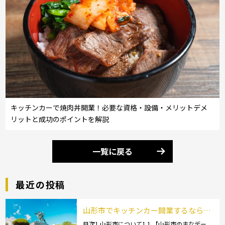
キッチンカーで焼肉丼開業！必要な資格・設備・メリットデメ
リットと成功のポイントを解説
一覧に戻る
最近の投稿
山形市でキッチンカー開業するなら格
安のレンタル・リース！営業許可取得
目次1 山形市について1.1 【山形市の主なデー