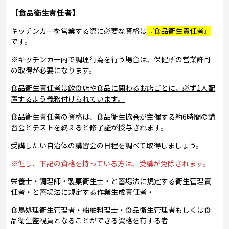
【食品衛生責任者】
キッチンカーを営業する際に必要な資格は
『食品衛生責任者』
です。
※キッチンカー内で調理行為を行う場合は、保健所の営業許可
の取得が必要になります。
食品衛生責任者は飲食店や食品に関わるお店ごとに、必ず1人配
置するよう義務付けられています。
食品衛生責任者の資格は、食品衛生協会が主催する約6時間の講
習会とテストを終えると修了証が授与されます。
受講したい自治体の講習会の日程を調べて取得しましょう。
※但し、下記の資格を持っている方は、受講が免除されます。
栄養士・調理師・製菓衛生士・と畜場法に規定する衛生管理責
任者・と畜場法に規定する作業生成責任者・
食鳥処理衛生管理者・船舶料理士・食品衛生管理者もしくは食
品衛生監視員となることができる資格を有する者