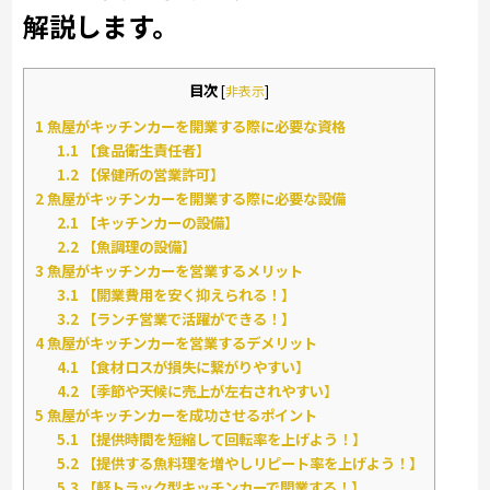
解説します。
目次
[
非表示
]
1
魚屋がキッチンカーを開業する際に必要な資格
1.1
【食品衛生責任者】
1.2
【保健所の営業許可】
2
魚屋がキッチンカーを開業する際に必要な設備
2.1
【キッチンカーの設備】
2.2
【魚調理の設備】
3
魚屋がキッチンカーを営業するメリット
3.1
【開業費用を安く抑えられる！】
3.2
【ランチ営業で活躍ができる！】
4
魚屋がキッチンカーを営業するデメリット
4.1
【食材ロスが損失に繋がりやすい】
4.2
【季節や天候に売上が左右されやすい】
5
魚屋がキッチンカーを成功させるポイント
5.1
【提供時間を短縮して回転率を上げよう！】
5.2
【提供する魚料理を増やしリピート率を上げよう！】
5.3
【軽トラック型キッチンカーで開業する！】