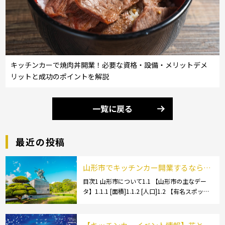
キッチンカーで焼肉丼開業！必要な資格・設備・メリットデメ
リットと成功のポイントを解説
一覧に戻る
最近の投稿
山形市でキッチンカー開業するなら格
安のレンタル・リース！営業許可取得
目次1 山形市について1.1 【山形市の主なデー
タ】1.1.1 [面積]1.1.2 [人口]1.2 【有名スポッ
の流れも解説！
ト】1.2.1 [蔵王温泉]1.2.2 [文翔館]1.3 【名産
品・ご当地グルメ】1.3.1 [芋煮]1.3 […]