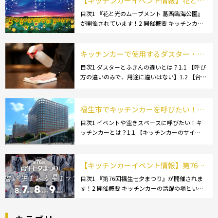
【キッチンカーイベント情報】花と光
のムーブメント 葛西臨海公園が開催さ
目次1 『花と光のムーブメント 葛西臨海公園』
が開催されています！2 開催概要 キッチンカー
れています！
の活躍の場といえば、やっぱりイベント！ 日本
全国で、キッチンカーが営業している様々なグ
ルメイベントが催されています。 開業前にキ
キッチンカーで使用するダスター・ふ
[…]
きんの選び方とは？おすすめ商品3選
目次1 ダスターとふきんの違いとは？1.1 【呼び
方の違いのみで、用途に違いはない】1.2 【台
も紹介！
拭きやカウンタークロスとも呼ばれる】2 キッ
チンカーで使用するダスター(ふきん)種類別の
特徴2.1 【綿】2.2 【マイクロ […]
福生市でキッチンカーを呼びたい！派
遣してもらうにはどうすれば良いの？
目次1 イベントや空きスペースに呼びたい！キ
ッチンカーとは？1.1 【キッチンカーのサイ
依頼の流れや人気メニューを解説
ズ】1.1.1 [小型キッチンカー:軽バン]1.1.2 [小型
キッチンカー:軽トラック]1.1.3 [中型・大型キッ
チンカー:1t～ […]
【キッチンカーイベント情報】第76回
福生七夕まつりが開催されます！
目次1 『第76回福生七夕まつり』が開催されま
す！2 開催概要 キッチンカーの活躍の場といえ
ば、やっぱりイベント！ 日本全国で、キッチン
カーが営業している様々なグルメイベントが催
されています。 開業前にキッチンカーの出店