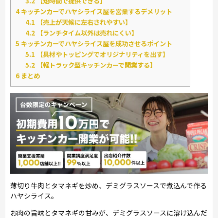
3.2
【短時間で提供できる】
4
キッチンカーでハヤシライス屋を営業するデメリット
4.1
【売上が天候に左右されやすい】
4.2
【ランチタイム以外は売れにくい】
5
キッチンカーでハヤシライス屋を成功させるポイント
5.1
【具材やトッピングでオリジナリティを出す】
5.2
【軽トラック型キッチンカーで開業する】
6
まとめ
薄切り牛肉とタマネギを炒め、デミグラスソースで煮込んで作る
ハヤシライス。
お肉の旨味とタマネギの甘みが、デミグラスソースに溶け込んだ