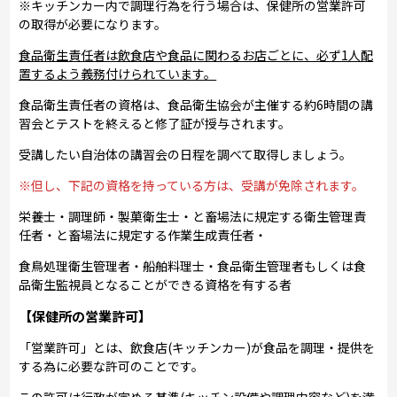
※キッチンカー内で調理行為を行う場合は、保健所の営業許可
の取得が必要になります。
食品衛生責任者は飲食店や食品に関わるお店ごとに、必ず1人配
置するよう義務付けられています。
食品衛生責任者の資格は、食品衛生協会が主催する約6時間の講
習会とテストを終えると修了証が授与されます。
受講したい自治体の講習会の日程を調べて取得しましょう。
※但し、下記の資格を持っている方は、受講が免除されます。
栄養士・調理師・製菓衛生士・と畜場法に規定する衛生管理責
任者・と畜場法に規定する作業生成責任者・
食鳥処理衛生管理者・船舶料理士・食品衛生管理者もしくは食
品衛生監視員となることができる資格を有する者
【保健所の営業許可】
「営業許可」とは、飲食店(キッチンカー)が食品を調理・提供を
する為に必要な許可のことです。
この許可は行政が定める基準(キッチン設備や調理内容など)を満