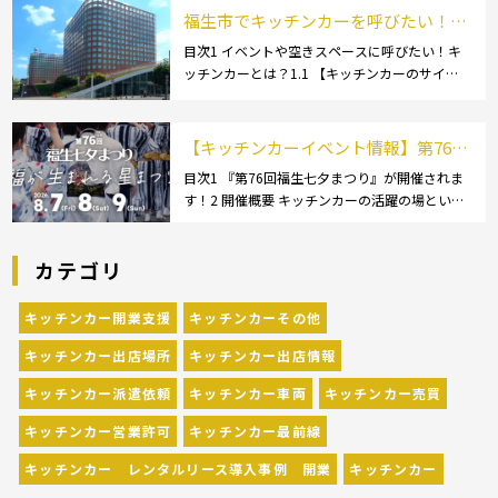
特徴2.1 【綿】2.2 【マイクロ […]
福生市でキッチンカーを呼びたい！派
遣してもらうにはどうすれば良いの？
目次1 イベントや空きスペースに呼びたい！キ
ッチンカーとは？1.1 【キッチンカーのサイ
依頼の流れや人気メニューを解説
ズ】1.1.1 [小型キッチンカー:軽バン]1.1.2 [小型
キッチンカー:軽トラック]1.1.3 [中型・大型キッ
チンカー:1t～ […]
【キッチンカーイベント情報】第76回
福生七夕まつりが開催されます！
目次1 『第76回福生七夕まつり』が開催されま
す！2 開催概要 キッチンカーの活躍の場といえ
ば、やっぱりイベント！ 日本全国で、キッチン
カーが営業している様々なグルメイベントが催
カテゴリ
されています。 開業前にキッチンカーの出店
[…]
キッチンカー開業支援
キッチンカーその他
キッチンカー出店場所
キッチンカー出店情報
キッチンカー派遣依頼
キッチンカー車両
キッチンカー売買
キッチンカー営業許可
キッチンカー最前線
キッチンカー レンタルリース導入事例 開業
キッチンカー