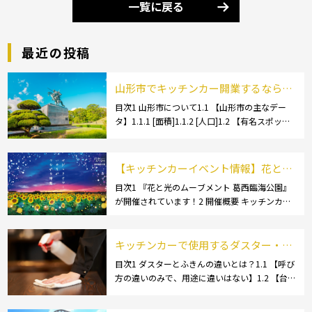
一覧に戻る
最近の投稿
山形市でキッチンカー開業するなら格
安のレンタル・リース！営業許可取得
目次1 山形市について1.1 【山形市の主なデー
タ】1.1.1 [面積]1.1.2 [人口]1.2 【有名スポッ
の流れも解説！
ト】1.2.1 [蔵王温泉]1.2.2 [文翔館]1.3 【名産
品・ご当地グルメ】1.3.1 [芋煮]1.3 […]
【キッチンカーイベント情報】花と光
のムーブメント 葛西臨海公園が開催さ
目次1 『花と光のムーブメント 葛西臨海公園』
が開催されています！2 開催概要 キッチンカー
れています！
の活躍の場といえば、やっぱりイベント！ 日本
全国で、キッチンカーが営業している様々なグ
ルメイベントが催されています。 開業前にキ
キッチンカーで使用するダスター・ふ
[…]
きんの選び方とは？おすすめ商品3選
目次1 ダスターとふきんの違いとは？1.1 【呼び
方の違いのみで、用途に違いはない】1.2 【台
も紹介！
拭きやカウンタークロスとも呼ばれる】2 キッ
チンカーで使用するダスター(ふきん)種類別の