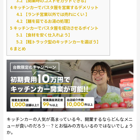
3.2
【開業時のコストをカットできる】
4
キッチンカーでパスタ屋を営業するデメリット
4.1
【ランチ営業以外では売れにくい 】
4.2
【麺を茹でるお湯の処理】
5
キッチンカーでパスタ屋を成功させるポイント
5.1
【食材を安く仕入れよう】
5.2
【軽トラック型のキッチンカーを選ぼう】
6
まとめ
キッチンカーの人気が高まっている今、開業するならどんなメニ
ューが良いのだろう…？とお悩みの方もいるのではないでしょう
か。