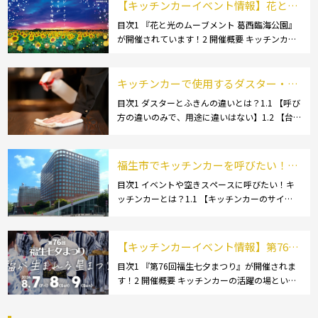
【キッチンカーイベント情報】花と光
のムーブメント 葛西臨海公園が開催さ
目次1 『花と光のムーブメント 葛西臨海公園』
が開催されています！2 開催概要 キッチンカー
れています！
の活躍の場といえば、やっぱりイベント！ 日本
全国で、キッチンカーが営業している様々なグ
ルメイベントが催されています。 開業前にキ
キッチンカーで使用するダスター・ふ
[…]
きんの選び方とは？おすすめ商品3選
目次1 ダスターとふきんの違いとは？1.1 【呼び
方の違いのみで、用途に違いはない】1.2 【台
も紹介！
拭きやカウンタークロスとも呼ばれる】2 キッ
チンカーで使用するダスター(ふきん)種類別の
特徴2.1 【綿】2.2 【マイクロ […]
福生市でキッチンカーを呼びたい！派
遣してもらうにはどうすれば良いの？
目次1 イベントや空きスペースに呼びたい！キ
ッチンカーとは？1.1 【キッチンカーのサイ
依頼の流れや人気メニューを解説
ズ】1.1.1 [小型キッチンカー:軽バン]1.1.2 [小型
キッチンカー:軽トラック]1.1.3 [中型・大型キッ
チンカー:1t～ […]
【キッチンカーイベント情報】第76回
福生七夕まつりが開催されます！
目次1 『第76回福生七夕まつり』が開催されま
す！2 開催概要 キッチンカーの活躍の場といえ
ば、やっぱりイベント！ 日本全国で、キッチン
カーが営業している様々なグルメイベントが催