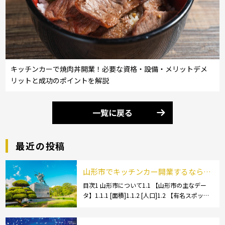
キッチンカーで焼肉丼開業！必要な資格・設備・メリットデメ
リットと成功のポイントを解説
一覧に戻る
最近の投稿
山形市でキッチンカー開業するなら格
安のレンタル・リース！営業許可取得
目次1 山形市について1.1 【山形市の主なデー
タ】1.1.1 [面積]1.1.2 [人口]1.2 【有名スポッ
の流れも解説！
ト】1.2.1 [蔵王温泉]1.2.2 [文翔館]1.3 【名産
品・ご当地グルメ】1.3.1 [芋煮]1.3 […]