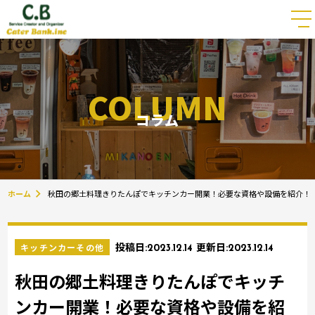
COLUMN
コラム
ホーム
秋田の郷土料理きりたんぽでキッチンカー開業！必要な資格や設備を紹介！
キッチンカーその他
投稿日:
2023.12.14
更新日:
2023.12.14
秋田の郷土料理きりたんぽでキッチ
ンカー開業！必要な資格や設備を紹