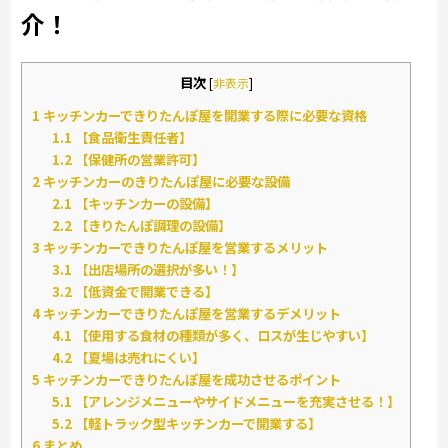
介！
目次
[
非表示
]
1
キッチンカーできりたんぽ屋を開業する際に必要な資格
1.1
【食品衛生責任者】
1.2
【保健所の営業許可】
2
キッチンカーのきりたんぽ屋に必要な設備
2.1
【キッチンカーの設備】
2.2
【きりたんぽ調理の設備】
3
キッチンカーできりたんぽ屋を営業するメリット
3.1
【出店場所の選択が多い！】
3.2
【低資金で開業できる】
4
キッチンカーできりたんぽ屋を営業するデメリット
4.1
【使用する食材の種類が多く、ロスが生じやすい】
4.2
【夏場は売れにくい】
5
キッチンカーできりたんぽ屋を成功させるポイント
5.1
【アレンジメニューやサイドメニューを充実させる！】
5.2
【軽トラック型キッチンカーで開業する】
6
まとめ