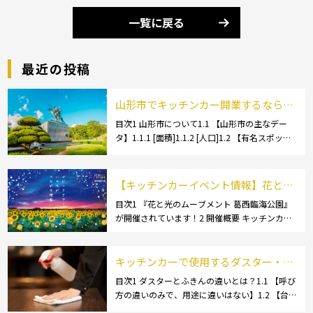
一覧に戻る
最近の投稿
山形市でキッチンカー開業するなら格
安のレンタル・リース！営業許可取得
目次1 山形市について1.1 【山形市の主なデー
タ】1.1.1 [面積]1.1.2 [人口]1.2 【有名スポッ
の流れも解説！
ト】1.2.1 [蔵王温泉]1.2.2 [文翔館]1.3 【名産
品・ご当地グルメ】1.3.1 [芋煮]1.3 […]
【キッチンカーイベント情報】花と光
のムーブメント 葛西臨海公園が開催さ
目次1 『花と光のムーブメント 葛西臨海公園』
が開催されています！2 開催概要 キッチンカー
れています！
の活躍の場といえば、やっぱりイベント！ 日本
全国で、キッチンカーが営業している様々なグ
ルメイベントが催されています。 開業前にキ
キッチンカーで使用するダスター・ふ
[…]
きんの選び方とは？おすすめ商品3選
目次1 ダスターとふきんの違いとは？1.1 【呼び
方の違いのみで、用途に違いはない】1.2 【台
も紹介！
拭きやカウンタークロスとも呼ばれる】2 キッ