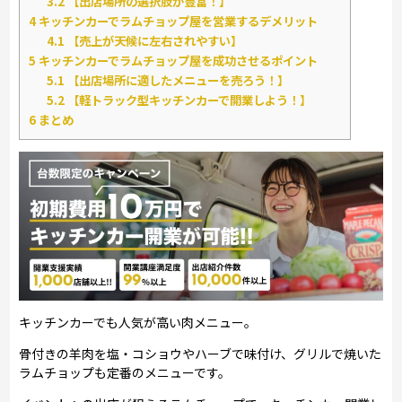
3.2
【出店場所の選択肢が豊富！】
4
キッチンカーでラムチョップ屋を営業するデメリット
4.1
【売上が天候に左右されやすい】
5
キッチンカーでラムチョップ屋を成功させるポイント
5.1
【出店場所に適したメニューを売ろう！】
5.2
【軽トラック型キッチンカーで開業しよう！】
6
まとめ
キッチンカーでも人気が高い肉メニュー。
骨付きの羊肉を塩・コショウやハーブで味付け、グリルで焼いた
ラムチョップも定番のメニューです。