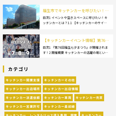
チンカーで使用するダスター(ふきん)種類別の
特徴2.1 【綿】2.2 【マイクロ […]
福生市でキッチンカーを呼びたい！派
遣してもらうにはどうすれば良いの？
目次1 イベントや空きスペースに呼びたい！キ
ッチンカーとは？1.1 【キッチンカーのサイ
依頼の流れや人気メニューを解説
ズ】1.1.1 [小型キッチンカー:軽バン]1.1.2 [小型
キッチンカー:軽トラック]1.1.3 [中型・大型キッ
チンカー:1t～ […]
【キッチンカーイベント情報】第76回
福生七夕まつりが開催されます！
目次1 『第76回福生七夕まつり』が開催されま
す！2 開催概要 キッチンカーの活躍の場といえ
ば、やっぱりイベント！ 日本全国で、キッチン
カーが営業している様々なグルメイベントが催
カテゴリ
されています。 開業前にキッチンカーの出店
[…]
キッチンカー開業支援
キッチンカーその他
キッチンカー出店場所
キッチンカー出店情報
キッチンカー派遣依頼
キッチンカー車両
キッチンカー売買
キッチンカー営業許可
キッチンカー最前線
キッチンカー レンタルリース導入事例 開業
キッチンカー