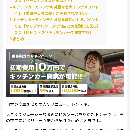
3.2
【リーズナブルな開業コスト】
4
キッチンカーでトンテキ丼屋を営業するデメリット
4.1
【季節や天候に売上が左右されやすい】
5
キッチンカーでトンテキ丼屋を成功させるポイント
5.1
【オリジナルソースで他店との差別化を図る】
5.2
【軽トラック型キッチンカーで開業する】
6
まとめ
日本の食卓を満たす人気メニュー、トンテキ。
大きくてジューシーな豚肉に特製ソースを絡めたトンテキは、そ
の存在感とボリューム感から男性を中心に人気です。