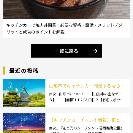
キッチンカーで焼肉丼開業！必要な資格・設備・メリットデメ
リットと成功のポイントを解説
一覧に戻る
最近の投稿
山形市でキッチンカー開業するなら格
安のレンタル・リース！営業許可取得
目次1 山形市について1.1 【山形市の主なデー
タ】1.1.1 [面積]1.1.2 [人口]1.2 【有名スポッ
の流れも解説！
ト】1.2.1 [蔵王温泉]1.2.2 [文翔館]1.3 【名産
品・ご当地グルメ】1.3.1 [芋煮]1.3 […]
【キッチンカーイベント情報】花と光
のムーブメント 葛西臨海公園が開催さ
目次1 『花と光のムーブメント 葛西臨海公園』