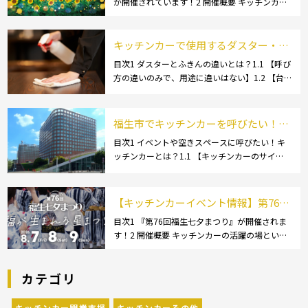
が開催されています！2 開催概要 キッチンカー
れています！
の活躍の場といえば、やっぱりイベント！ 日本
全国で、キッチンカーが営業している様々なグ
ルメイベントが催されています。 開業前にキ
キッチンカーで使用するダスター・ふ
[…]
きんの選び方とは？おすすめ商品3選
目次1 ダスターとふきんの違いとは？1.1 【呼び
方の違いのみで、用途に違いはない】1.2 【台
も紹介！
拭きやカウンタークロスとも呼ばれる】2 キッ
チンカーで使用するダスター(ふきん)種類別の
特徴2.1 【綿】2.2 【マイクロ […]
福生市でキッチンカーを呼びたい！派
遣してもらうにはどうすれば良いの？
目次1 イベントや空きスペースに呼びたい！キ
ッチンカーとは？1.1 【キッチンカーのサイ
依頼の流れや人気メニューを解説
ズ】1.1.1 [小型キッチンカー:軽バン]1.1.2 [小型
キッチンカー:軽トラック]1.1.3 [中型・大型キッ
チンカー:1t～ […]
【キッチンカーイベント情報】第76回
福生七夕まつりが開催されます！
目次1 『第76回福生七夕まつり』が開催されま
す！2 開催概要 キッチンカーの活躍の場といえ
ば、やっぱりイベント！ 日本全国で、キッチン
カーが営業している様々なグルメイベントが催
カテゴリ
されています。 開業前にキッチンカーの出店
[…]
キッチンカー開業支援
キッチンカーその他