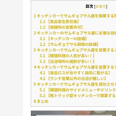
目次
[
非表示
]
1
キッチンカーでサムギョプサル屋を開業する
1.1
【食品衛生責任者】
1.2
【保健所の営業許可】
2
キッチンカーのサムギョプサル屋に必要な設
2.1
【キッチンカーの設備】
2.2
【サムギョプサル調理の設備】
3
キッチンカーでサムギョプサル屋を営業する
3.1
【韓国料理の人気が高い！】
3.2
【出店場所の選択が多い！】
4
キッチンカーでサムギョプサル屋を営業する
4.1
【食品ロスが出やすく損失に繋がる】
4.2
【ランチ営業以外の出店が難しい】
5
キッチンカーでサムギョプサル屋を成功させ
5.1
【韓国料理のサイドメニューやドリンク
5.2
【軽トラック型キッチンカーで開業する
6
まとめ