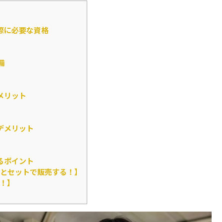
際に必要な資格
備
メリット
デメリット
るポイント
とセットで販売する！】
！】