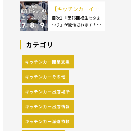
イクロ […]
カーのサイズ】1.1.1 [小型
の流れや人気メニュ
【キッチンカーイベ
キッチンカー:軽バン]1.1.2
[小型キッチンカー:軽トラ
ーを解説
ント情報】第76回福
目次1 『第76回福生七夕ま
ック]1.1.3 [中型・大型キッ
つり』が開催されます！2
生七夕まつりが開催
チンカー:1t～ […]
開催概要 キッチンカーの
されます！
活躍の場といえば、やっぱ
カテゴリ
りイベント！ 日本全国で、
キッチンカーが営業してい
る様々なグルメイベントが
キッチンカー開業支援
催されています。 開業前に
キッチンカーの出店 […]
キッチンカーその他
キッチンカー出店場所
キッチンカー出店情報
キッチンカー派遣依頼