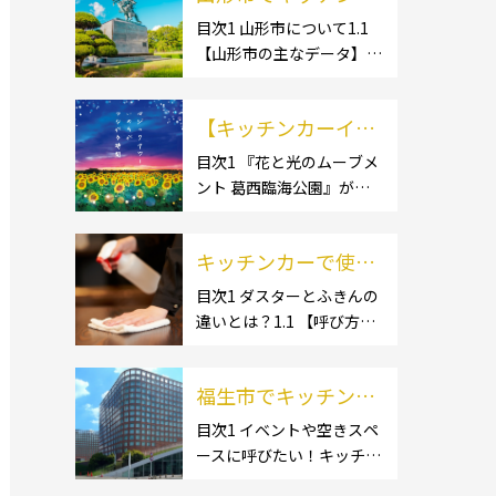
ー開業するなら格安
目次1 山形市について1.1
【山形市の主なデータ】
のレンタル・リー
1.1.1 [面積]1.1.2 [人口]1.2
ス！営業許可取得の
【有名スポット】1.2.1 [蔵
流れも解説！
【キッチンカーイベ
王温泉]1.2.2 [文翔館]1.3
【名産品・ご当地グルメ】
ント情報】花と光の
目次1 『花と光のムーブメ
1.3.1 [芋煮]1.3 […]
ント 葛西臨海公園』が開
ムーブメント 葛西臨
催されています！2 開催概
海公園が開催されて
要 キッチンカーの活躍の
います！
キッチンカーで使用
場といえば、やっぱりイベ
ント！ 日本全国で、キッチ
するダスター・ふき
目次1 ダスターとふきんの
ンカーが営業している様々
違いとは？1.1 【呼び方の
んの選び方とは？お
なグルメイベントが催され
違いのみで、用途に違いは
すすめ商品3選も紹
ています。 開業前にキ […]
ない】1.2 【台拭きやカウ
介！
福生市でキッチンカ
ンタークロスとも呼ばれ
る】2 キッチンカーで使用
ーを呼びたい！派遣
目次1 イベントや空きスペ
するダスター(ふきん)種類
ースに呼びたい！キッチン
してもらうにはどう
別の特徴2.1 【綿】2.2 【マ
カーとは？1.1 【キッチン
すれば良いの？依頼