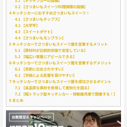
3.1
【キッチンカーの設備】
3.2
【さつまいもスイーツ料理調理の設備】
4
キッチンカーにおすすめさつまいもスイーツ！
4.1
【さつまいもチップス】
4.2
【大学芋】
4.3
【スイートポテト】
4.4
【さつまいもモンブラン】
5
キッチンカーでさつまいもスイーツ屋を営業するメリット
5.1
【原材料が比較的安価で安定している】
5.2
【幅広い客層にアピールできる】
6
キッチンカーでさつまいもスイーツ屋を営業するデメリット
6.1
【季節に左右されやすい】
6.2
【天候による影響を受けやすい】
7
キッチンカーでさつまいもスイーツ屋を成功させるポイント
7.1
【高品質な素材を使用して差別化を図る】
7.2
【軽トラック型キッチンカー・移動販売車で開業する！】
8
まとめ