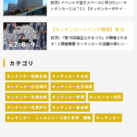
遣してもらうにはどうすれば良いの？
目次1 イベントや空きスペースに呼びたい！キ
ッチンカーとは？1.1 【キッチンカーのサイ
依頼の流れや人気メニューを解説
ズ】1.1.1 [小型キッチンカー:軽バン]1.1.2 [小型
キッチンカー:軽トラック]1.1.3 [中型・大型キッ
チンカー:1t～ […]
【キッチンカーイベント情報】第76回
福生七夕まつりが開催されます！
目次1 『第76回福生七夕まつり』が開催されま
す！2 開催概要 キッチンカーの活躍の場といえ
ば、やっぱりイベント！ 日本全国で、キッチン
カーが営業している様々なグルメイベントが催
カテゴリ
されています。 開業前にキッチンカーの出店
[…]
キッチンカー開業支援
キッチンカーその他
キッチンカー出店場所
キッチンカー出店情報
キッチンカー派遣依頼
キッチンカー車両
キッチンカー売買
キッチンカー営業許可
キッチンカー最前線
キッチンカー レンタルリース導入事例 開業
キッチンカー