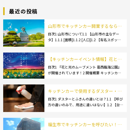
最近の投稿
山形市でキッチンカー開業するなら格
安のレンタル・リース！営業許可取得
目次1 山形市について1.1 【山形市の主なデー
タ】1.1.1 [面積]1.1.2 [人口]1.2 【有名スポッ
の流れも解説！
ト】1.2.1 [蔵王温泉]1.2.2 [文翔館]1.3 【名産
品・ご当地グルメ】1.3.1 [芋煮]1.3 […]
【キッチンカーイベント情報】花と光
のムーブメント 葛西臨海公園が開催さ
目次1 『花と光のムーブメント 葛西臨海公園』
が開催されています！2 開催概要 キッチンカー
れています！
の活躍の場といえば、やっぱりイベント！ 日本
全国で、キッチンカーが営業している様々なグ
ルメイベントが催されています。 開業前にキ
キッチンカーで使用するダスター・ふ
[…]
きんの選び方とは？おすすめ商品3選
目次1 ダスターとふきんの違いとは？1.1 【呼び
方の違いのみで、用途に違いはない】1.2 【台
も紹介！
拭きやカウンタークロスとも呼ばれる】2 キッ
チンカーで使用するダスター(ふきん)種類別の
特徴2.1 【綿】2.2 【マイクロ […]
福生市でキッチンカーを呼びたい！派