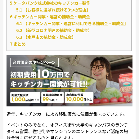
5
ケータバンク株式会社のキッチンカー製作
5.1
【お客様に選ばれ続ける3つの理由】
6
キッチンカー開業・運営の補助金・助成金
6.1
【キッチンカー開業・運営に利用できる補助金・助成金】
6.2
【新型コロナ関連の補助金・助成金】
6.3
【水戸市の補助金・助成金】
7
まとめ
近年、キッチンカーによる移動販売に注目が集まっています。
イベントのみでなく、オフィス街や大学のキャンパスのランチ
タイム営業、住宅街やマンションのエントランスなど活躍の場
は今後も広がるものと見られます。