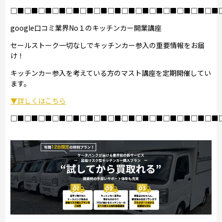
□■□■□■□■□■□■□■□■□■□■□■□■□■□■□■
google口コミ業界No１のキッチンカー開業講座
セールストーク一切なしでキッチンカー参入の重要情報をお届
け！
キッチンカー参入を考えている方のマスト講座を定期開催してい
ます。
▼詳しくはこちら
□■□■□■□■□■□■□■□■□■□■□■□■□■□■□■