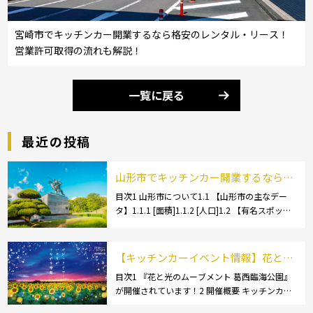
宮崎市でキッチンカー開業するなら格安のレンタル・リース！
営業許可取得の流れも解説！
一覧に戻る
最近の投稿
山形市でキッチンカー開業するなら格
安のレンタル・リース！営業許可取得
目次1 山形市について1.1 【山形市の主なデー
タ】1.1.1 [面積]1.1.2 [人口]1.2 【有名スポッ
の流れも解説！
ト】1.2.1 [蔵王温泉]1.2.2 [文翔館]1.3 【名産
品・ご当地グルメ】1.3.1 [芋煮]1.3 […]
【キッチンカーイベント情報】花と光
のムーブメント 葛西臨海公園が開催さ
目次1 『花と光のムーブメント 葛西臨海公園』
が開催されています！2 開催概要 キッチンカー
れています！
の活躍の場といえば、やっぱりイベント！ 日本