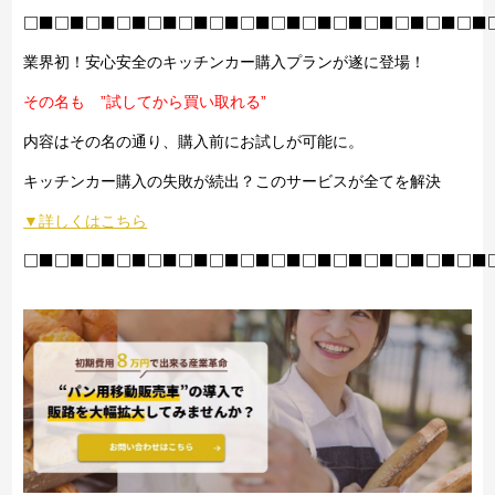
□■□■□■□■□■□■□■□■□■□■□■□■□■□■□■
業界初！安心安全のキッチンカー購入プランが遂に登場！
その名も ”試してから買い取れる”
内容はその名の通り、購入前にお試しが可能に。
キッチンカー購入の失敗が続出？このサービスが全てを解決
▼詳しくはこちら
□■□■□■□■□■□■□■□■□■□■□■□■□■□■□■