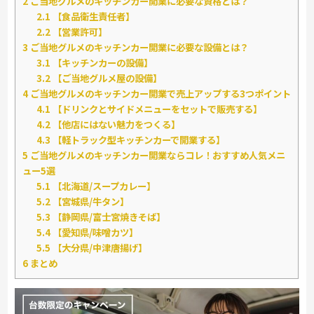
2
ご当地グルメのキッチンカー開業に必要な資格とは？
2.1
【食品衛生責任者】
2.2
【営業許可】
3
ご当地グルメのキッチンカー開業に必要な設備とは？
3.1
【キッチンカーの設備】
3.2
【ご当地グルメ屋の設備】
4
ご当地グルメのキッチンカー開業で売上アップする3つポイント
4.1
【ドリンクとサイドメニューをセットで販売する】
4.2
【他店にはない魅力をつくる】
4.3
【軽トラック型キッチンカーで開業する】
5
ご当地グルメのキッチンカー開業ならコレ！おすすめ人気メニ
ュー5選
5.1
【北海道/スープカレー】
5.2
【宮城県/牛タン】
5.3
【静岡県/富士宮焼きそば】
5.4
【愛知県/味噌カツ】
5.5
【大分県/中津唐揚げ】
6
まとめ