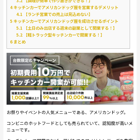
3.2
【調理が簡単で作り置きができる！】
4
キッチンカーでアメリカンドッグ屋を営業するデメリット
4.1
【ランチ営業での売上は見込めない】
5
キッチンカーでアメリカンドッグ屋を成功させるポイント
5.1
【土日のみ出店する週末の副業として開業する！】
5.2
【軽トラック型キッチンカーで開業する！】
6
まとめ
お祭りやイベントの人気メニューである、アメリカンドッグ。
コンビニのホットフードとしても売られていて、認知度が高いメ
ニューです。