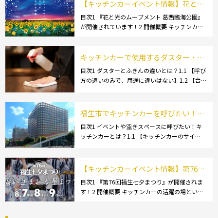
【キッチンカーイベント情報】花と光
のムーブメント 葛西臨海公園が開催さ
目次1 『花と光のムーブメント 葛西臨海公園』
が開催されています！2 開催概要 キッチンカー
れています！
の活躍の場といえば、やっぱりイベント！ 日本
全国で、キッチンカーが営業している様々なグ
ルメイベントが催されています。 開業前にキ
キッチンカーで使用するダスター・ふ
[…]
きんの選び方とは？おすすめ商品3選
目次1 ダスターとふきんの違いとは？1.1 【呼び
方の違いのみで、用途に違いはない】1.2 【台
も紹介！
拭きやカウンタークロスとも呼ばれる】2 キッ
チンカーで使用するダスター(ふきん)種類別の
特徴2.1 【綿】2.2 【マイクロ […]
福生市でキッチンカーを呼びたい！派
遣してもらうにはどうすれば良いの？
目次1 イベントや空きスペースに呼びたい！キ
ッチンカーとは？1.1 【キッチンカーのサイ
依頼の流れや人気メニューを解説
ズ】1.1.1 [小型キッチンカー:軽バン]1.1.2 [小型
キッチンカー:軽トラック]1.1.3 [中型・大型キッ
チンカー:1t～ […]
【キッチンカーイベント情報】第76回
福生七夕まつりが開催されます！
目次1 『第76回福生七夕まつり』が開催されま
す！2 開催概要 キッチンカーの活躍の場といえ
ば、やっぱりイベント！ 日本全国で、キッチン
カーが営業している様々なグルメイベントが催