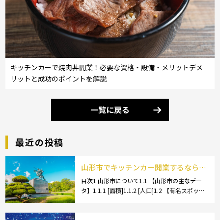
キッチンカーで焼肉丼開業！必要な資格・設備・メリットデメ
リットと成功のポイントを解説
一覧に戻る
最近の投稿
山形市でキッチンカー開業するなら格
安のレンタル・リース！営業許可取得
目次1 山形市について1.1 【山形市の主なデー
タ】1.1.1 [面積]1.1.2 [人口]1.2 【有名スポッ
の流れも解説！
ト】1.2.1 [蔵王温泉]1.2.2 [文翔館]1.3 【名産
品・ご当地グルメ】1.3.1 [芋煮]1.3 […]