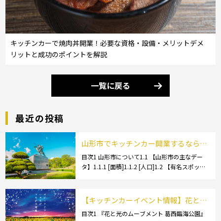
キッチンカーで焼肉丼開業！必要な資格・設備・メリットデメ
リットと成功のポイントを解説
一覧に戻る
最近の投稿
山形市でキッチンカー開業するなら格
安のレンタル・リース！営業許可取得
目次1 山形市について1.1 【山形市の主なデー
タ】1.1.1 [面積]1.1.2 [人口]1.2 【有名スポッ
の流れも解説！
ト】1.2.1 [蔵王温泉]1.2.2 [文翔館]1.3 【名産
品・ご当地グルメ】1.3.1 [芋煮]1.3 […]
【キッチンカーイベント情報】花と光
のムーブメント 葛西臨海公園が開催さ
目次1 『花と光のムーブメント 葛西臨海公園』