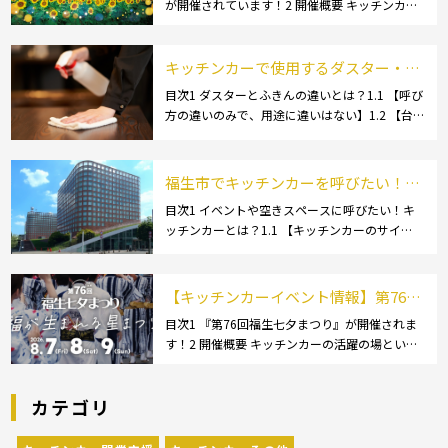
が開催されています！2 開催概要 キッチンカー
れています！
の活躍の場といえば、やっぱりイベント！ 日本
全国で、キッチンカーが営業している様々なグ
ルメイベントが催されています。 開業前にキ
キッチンカーで使用するダスター・ふ
[…]
きんの選び方とは？おすすめ商品3選
目次1 ダスターとふきんの違いとは？1.1 【呼び
方の違いのみで、用途に違いはない】1.2 【台
も紹介！
拭きやカウンタークロスとも呼ばれる】2 キッ
チンカーで使用するダスター(ふきん)種類別の
特徴2.1 【綿】2.2 【マイクロ […]
福生市でキッチンカーを呼びたい！派
遣してもらうにはどうすれば良いの？
目次1 イベントや空きスペースに呼びたい！キ
ッチンカーとは？1.1 【キッチンカーのサイ
依頼の流れや人気メニューを解説
ズ】1.1.1 [小型キッチンカー:軽バン]1.1.2 [小型
キッチンカー:軽トラック]1.1.3 [中型・大型キッ
チンカー:1t～ […]
【キッチンカーイベント情報】第76回
福生七夕まつりが開催されます！
目次1 『第76回福生七夕まつり』が開催されま
す！2 開催概要 キッチンカーの活躍の場といえ
ば、やっぱりイベント！ 日本全国で、キッチン
カーが営業している様々なグルメイベントが催
カテゴリ
されています。 開業前にキッチンカーの出店
[…]