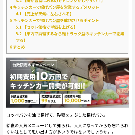
3.2
【味が豊富にあるのでアレンジがしやすい！】
4
キッチンカーで揚げパン屋を営業するデメリット
4.1
【売上が天候に左右される】
5
キッチンカーで揚げパン屋を成功させるポイント
5.1
【セット価格で単価を上げる】
5.2
【車内で調理するなら軽トラック型のキッチンカーで開業
する】
6
まとめ
コッペパンを油で揚げて、砂糖をまぶした揚げパン。
給食の人気メニューとして知られ、大人になってからも忘れられ
ない味として思い出す方が多いのではないでしょうか。。