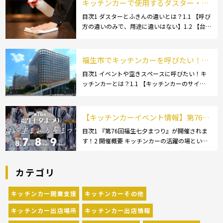
ルメイベントが催されています。 開業前にキ
キッチンカーで使用するダスター・ふ
[…]
きんの選び方とは？おすすめ商品3選
目次1 ダスターとふきんの違いとは？1.1 【呼び
方の違いのみで、用途に違いはない】1.2 【台
も紹介！
拭きやカウンタークロスとも呼ばれる】2 キッ
チンカーで使用するダスター(ふきん)種類別の
特徴2.1 【綿】2.2 【マイクロ […]
福生市でキッチンカーを呼びたい！派
遣してもらうにはどうすれば良いの？
目次1 イベントや空きスペースに呼びたい！キ
ッチンカーとは？1.1 【キッチンカーのサイ
依頼の流れや人気メニューを解説
ズ】1.1.1 [小型キッチンカー:軽バン]1.1.2 [小型
キッチンカー:軽トラック]1.1.3 [中型・大型キッ
チンカー:1t～ […]
【キッチンカーイベント情報】第76回
福生七夕まつりが開催されます！
目次1 『第76回福生七夕まつり』が開催されま
す！2 開催概要 キッチンカーの活躍の場といえ
ば、やっぱりイベント！ 日本全国で、キッチン
カーが営業している様々なグルメイベントが催
カテゴリ
されています。 開業前にキッチンカーの出店
[…]
キッチンカー開業支援
キッチンカーその他
キッチンカー出店場所
キッチンカー出店情報