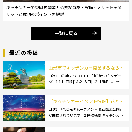
キッチンカーで焼肉丼開業！必要な資格・設備・メリットデメ
リットと成功のポイントを解説
一覧に戻る
最近の投稿
山形市でキッチンカー開業するなら格
安のレンタル・リース！営業許可取得
目次1 山形市について1.1 【山形市の主なデー
タ】1.1.1 [面積]1.1.2 [人口]1.2 【有名スポッ
の流れも解説！
ト】1.2.1 [蔵王温泉]1.2.2 [文翔館]1.3 【名産
品・ご当地グルメ】1.3.1 [芋煮]1.3 […]
【キッチンカーイベント情報】花と光
のムーブメント 葛西臨海公園が開催さ
目次1 『花と光のムーブメント 葛西臨海公園』
が開催されています！2 開催概要 キッチンカー
れています！
の活躍の場といえば、やっぱりイベント！ 日本
全国で、キッチンカーが営業している様々なグ