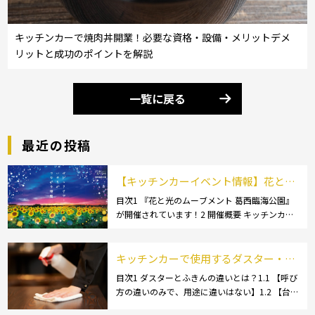
キッチンカーで焼肉丼開業！必要な資格・設備・メリットデメ
リットと成功のポイントを解説
一覧に戻る
最近の投稿
【キッチンカーイベント情報】花と光
のムーブメント 葛西臨海公園が開催さ
目次1 『花と光のムーブメント 葛西臨海公園』
が開催されています！2 開催概要 キッチンカー
れています！
の活躍の場といえば、やっぱりイベント！ 日本
全国で、キッチンカーが営業している様々なグ
ルメイベントが催されています。 開業前にキ
キッチンカーで使用するダスター・ふ
[…]
きんの選び方とは？おすすめ商品3選
目次1 ダスターとふきんの違いとは？1.1 【呼び
方の違いのみで、用途に違いはない】1.2 【台
も紹介！
拭きやカウンタークロスとも呼ばれる】2 キッ