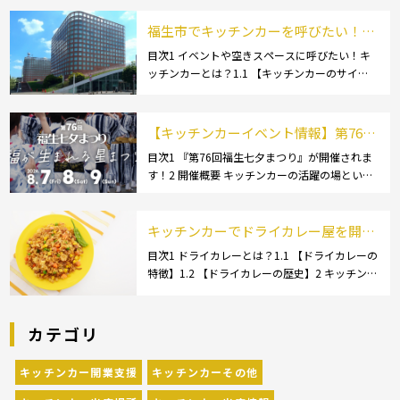
チンカーで使用するダスター(ふきん)種類別の
特徴2.1 【綿】2.2 【マイクロ […]
福生市でキッチンカーを呼びたい！派
遣してもらうにはどうすれば良いの？
目次1 イベントや空きスペースに呼びたい！キ
ッチンカーとは？1.1 【キッチンカーのサイ
依頼の流れや人気メニューを解説
ズ】1.1.1 [小型キッチンカー:軽バン]1.1.2 [小型
キッチンカー:軽トラック]1.1.3 [中型・大型キッ
チンカー:1t～ […]
【キッチンカーイベント情報】第76回
福生七夕まつりが開催されます！
目次1 『第76回福生七夕まつり』が開催されま
す！2 開催概要 キッチンカーの活躍の場といえ
ば、やっぱりイベント！ 日本全国で、キッチン
カーが営業している様々なグルメイベントが催
されています。 開業前にキッチンカーの出店
キッチンカーでドライカレー屋を開業
[…]
するには？必要な資格・設備・成功の
目次1 ドライカレーとは？1.1 【ドライカレーの
特徴】1.2 【ドライカレーの歴史】2 キッチンカ
ポイントを解説
ーでドライカレー屋を開業する際に必要な資格
2.1 【食品衛生責任者】2.2 【保健所の営業許
可】3 キッチンカーのドライ […]
カテゴリ
キッチンカー開業支援
キッチンカーその他