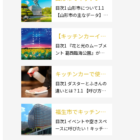
ー開業するなら格安
目次1 山形市について1.1
【山形市の主なデータ】
のレンタル・リー
1.1.1 [面積]1.1.2 [人口]1.2
ス！営業許可取得の
【有名スポット】1.2.1 [蔵
流れも解説！
【キッチンカーイベ
王温泉]1.2.2 [文翔館]1.3
【名産品・ご当地グルメ】
ント情報】花と光の
目次1 『花と光のムーブメ
1.3.1 [芋煮]1.3 […]
ント 葛西臨海公園』が開
ムーブメント 葛西臨
催されています！2 開催概
海公園が開催されて
要 キッチンカーの活躍の
います！
キッチンカーで使用
場といえば、やっぱりイベ
ント！ 日本全国で、キッチ
するダスター・ふき
目次1 ダスターとふきんの
ンカーが営業している様々
違いとは？1.1 【呼び方の
んの選び方とは？お
なグルメイベントが催され
違いのみで、用途に違いは
すすめ商品3選も紹
ています。 開業前にキ […]
ない】1.2 【台拭きやカウ
介！
福生市でキッチンカ
ンタークロスとも呼ばれ
る】2 キッチンカーで使用
ーを呼びたい！派遣
目次1 イベントや空きスペ
するダスター(ふきん)種類
ースに呼びたい！キッチン
してもらうにはどう
別の特徴2.1 【綿】2.2 【マ
カーとは？1.1 【キッチン
すれば良いの？依頼