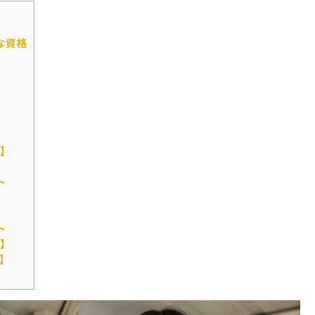
な資格
】
ト
ト
】
】