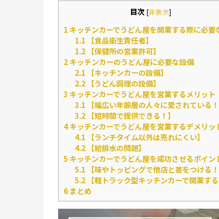
目次
[
非表示
]
1
キッチンカーでうどん屋を開業する際に必要
1.1
【食品衛生責任者】
1.2
【保健所の営業許可】
2
キッチンカーのうどん屋に必要な設備
2.1
【キッチンカーの設備】
2.2
【うどん調理の設備】
3
キッチンカーでうどん屋を営業するメリット
3.1
【幅広い年齢層の人々に愛されている！
3.2
【短時間で提供できる！】
4
キッチンカーでうどん屋を営業するデメリッ
4.1
【ランチタイム以外は売れにくい】
4.2
【給排水の問題】
5
キッチンカーでうどん屋を成功させるポイン
5.1
【味やトッピングで他店と差をつける！
5.2
【軽トラック型キッチンカーで開業する
6
まとめ