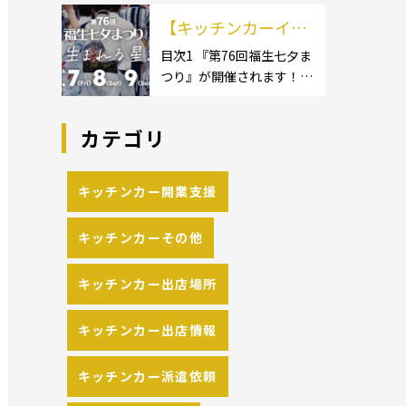
イクロ […]
カーのサイズ】1.1.1 [小型
の流れや人気メニュ
【キッチンカーイベ
キッチンカー:軽バン]1.1.2
[小型キッチンカー:軽トラ
ーを解説
ント情報】第76回福
目次1 『第76回福生七夕ま
ック]1.1.3 [中型・大型キッ
つり』が開催されます！2
生七夕まつりが開催
チンカー:1t～ […]
開催概要 キッチンカーの
されます！
活躍の場といえば、やっぱ
カテゴリ
りイベント！ 日本全国で、
キッチンカーが営業してい
る様々なグルメイベントが
キッチンカー開業支援
催されています。 開業前に
キッチンカーの出店 […]
キッチンカーその他
キッチンカー出店場所
キッチンカー出店情報
キッチンカー派遣依頼