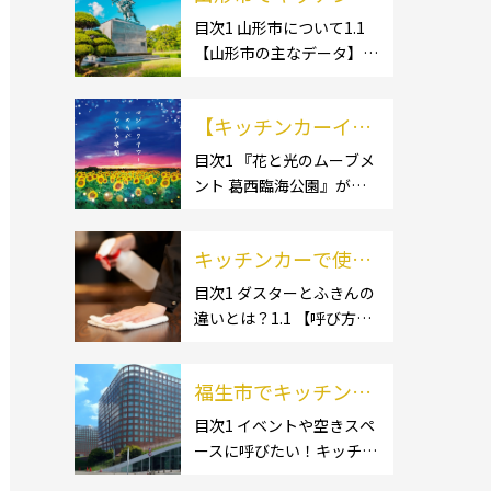
ー開業するなら格安
目次1 山形市について1.1
【山形市の主なデータ】
のレンタル・リー
1.1.1 [面積]1.1.2 [人口]1.2
ス！営業許可取得の
【有名スポット】1.2.1 [蔵
流れも解説！
【キッチンカーイベ
王温泉]1.2.2 [文翔館]1.3
【名産品・ご当地グルメ】
ント情報】花と光の
目次1 『花と光のムーブメ
1.3.1 [芋煮]1.3 […]
ント 葛西臨海公園』が開
ムーブメント 葛西臨
催されています！2 開催概
海公園が開催されて
要 キッチンカーの活躍の
います！
キッチンカーで使用
場といえば、やっぱりイベ
ント！ 日本全国で、キッチ
するダスター・ふき
目次1 ダスターとふきんの
ンカーが営業している様々
違いとは？1.1 【呼び方の
んの選び方とは？お
なグルメイベントが催され
違いのみで、用途に違いは
すすめ商品3選も紹
ています。 開業前にキ […]
ない】1.2 【台拭きやカウ
介！
福生市でキッチンカ
ンタークロスとも呼ばれ
る】2 キッチンカーで使用
ーを呼びたい！派遣
目次1 イベントや空きスペ
するダスター(ふきん)種類
ースに呼びたい！キッチン
してもらうにはどう
別の特徴2.1 【綿】2.2 【マ
カーとは？1.1 【キッチン
すれば良いの？依頼