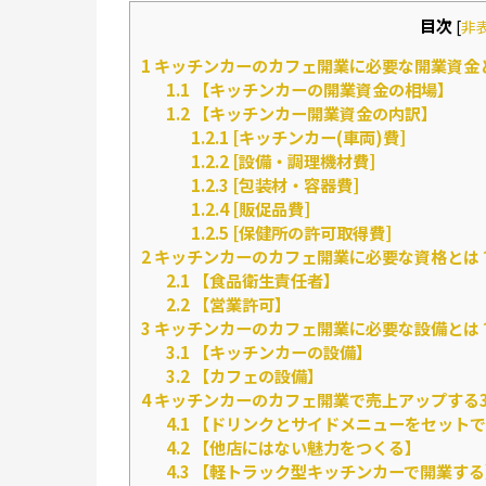
目次
[
非
1
キッチンカーのカフェ開業に必要な開業資金
1.1
【キッチンカーの開業資金の相場】
1.2
【キッチンカー開業資金の内訳】
1.2.1
[キッチンカー(車両)費]
1.2.2
[設備・調理機材費]
1.2.3
[包装材・容器費]
1.2.4
[販促品費]
1.2.5
[保健所の許可取得費]
2
キッチンカーのカフェ開業に必要な資格とは
2.1
【食品衛生責任者】
2.2
【営業許可】
3
キッチンカーのカフェ開業に必要な設備とは
3.1
【キッチンカーの設備】
3.2
【カフェの設備】
4
キッチンカーのカフェ開業で売上アップする
4.1
【ドリンクとサイドメニューをセットで
4.2
【他店にはない魅力をつくる】
4.3
【軽トラック型キッチンカーで開業する