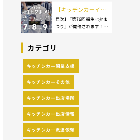
イクロ […]
カーのサイズ】1.1.1 [小型
の流れや人気メニュ
【キッチンカーイベ
キッチンカー:軽バン]1.1.2
[小型キッチンカー:軽トラ
ーを解説
ント情報】第76回福
目次1 『第76回福生七夕ま
ック]1.1.3 [中型・大型キッ
つり』が開催されます！2
生七夕まつりが開催
チンカー:1t～ […]
開催概要 キッチンカーの
されます！
活躍の場といえば、やっぱ
カテゴリ
りイベント！ 日本全国で、
キッチンカーが営業してい
る様々なグルメイベントが
キッチンカー開業支援
催されています。 開業前に
キッチンカーの出店 […]
キッチンカーその他
キッチンカー出店場所
キッチンカー出店情報
キッチンカー派遣依頼