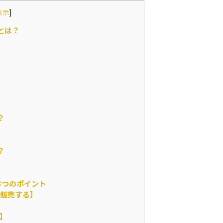
表示
]
とは？
？
？
3つのポイント
販売する】
】