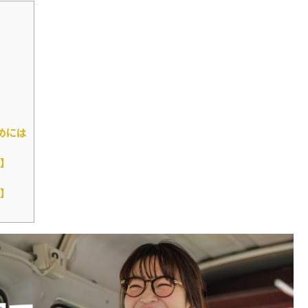
めには
】
】