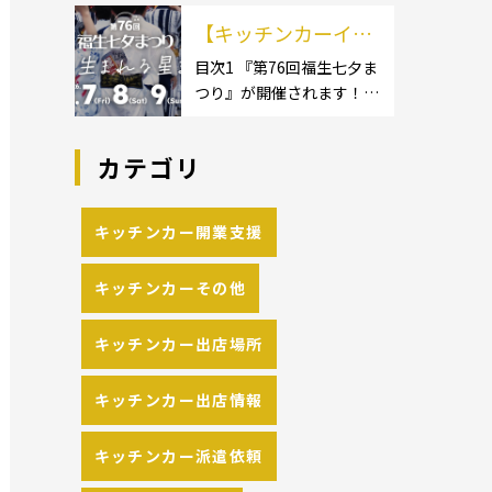
イクロ […]
カーのサイズ】1.1.1 [小型
の流れや人気メニュ
【キッチンカーイベ
キッチンカー:軽バン]1.1.2
[小型キッチンカー:軽トラ
ーを解説
ント情報】第76回福
目次1 『第76回福生七夕ま
ック]1.1.3 [中型・大型キッ
つり』が開催されます！2
生七夕まつりが開催
チンカー:1t～ […]
開催概要 キッチンカーの
されます！
活躍の場といえば、やっぱ
カテゴリ
りイベント！ 日本全国で、
キッチンカーが営業してい
る様々なグルメイベントが
キッチンカー開業支援
催されています。 開業前に
キッチンカーの出店 […]
キッチンカーその他
キッチンカー出店場所
キッチンカー出店情報
キッチンカー派遣依頼