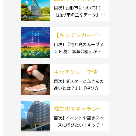
ー開業するなら格安
目次1 山形市について1.1
【山形市の主なデータ】
のレンタル・リー
1.1.1 [面積]1.1.2 [人口]1.2
ス！営業許可取得の
【有名スポット】1.2.1 [蔵
流れも解説！
【キッチンカーイベ
王温泉]1.2.2 [文翔館]1.3
【名産品・ご当地グルメ】
ント情報】花と光の
目次1 『花と光のムーブメ
1.3.1 [芋煮]1.3 […]
ント 葛西臨海公園』が開
ムーブメント 葛西臨
催されています！2 開催概
海公園が開催されて
要 キッチンカーの活躍の
います！
キッチンカーで使用
場といえば、やっぱりイベ
ント！ 日本全国で、キッチ
するダスター・ふき
目次1 ダスターとふきんの
ンカーが営業している様々
違いとは？1.1 【呼び方の
んの選び方とは？お
なグルメイベントが催され
違いのみで、用途に違いは
すすめ商品3選も紹
ています。 開業前にキ […]
ない】1.2 【台拭きやカウ
介！
福生市でキッチンカ
ンタークロスとも呼ばれ
る】2 キッチンカーで使用
ーを呼びたい！派遣
目次1 イベントや空きスペ
するダスター(ふきん)種類
ースに呼びたい！キッチン
してもらうにはどう
別の特徴2.1 【綿】2.2 【マ
カーとは？1.1 【キッチン
すれば良いの？依頼