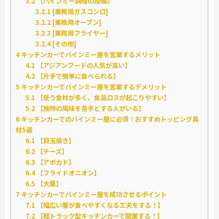
3.2
【バインミー調理の設備】
3.2.1
[業務用ガスコンロ]
3.2.2
[業務用オーブン]
3.2.3
[業務用フライヤー]
3.2.4
[その他]
4
キッチンカーでバインミー屋を営業するメリット
4.1
【アジアンフードの人気が高い】
4.2
【片手で簡単に食べられる】
5
キッチンカーでバインミー屋を営業するデメリット
5.1
【使う食材が多く、食品ロスが起こりやすい】
5.2
【独特の風味を苦手とする人がいる】
6
キッチンカーでのバインミー屋に必須！おすすめトッピング具
材5選
6.1
【目玉焼き】
6.2
【チーズ】
6.3
【アボカド】
6.4
【フライドオニオン】
6.5
【大葉】
7
キッチンカーでバインミー屋を成功させるポイント
7.1
【幅広い層が食べやすくなる工夫をする！】
7.2
【軽トラック型キッチンカーで開業する！】