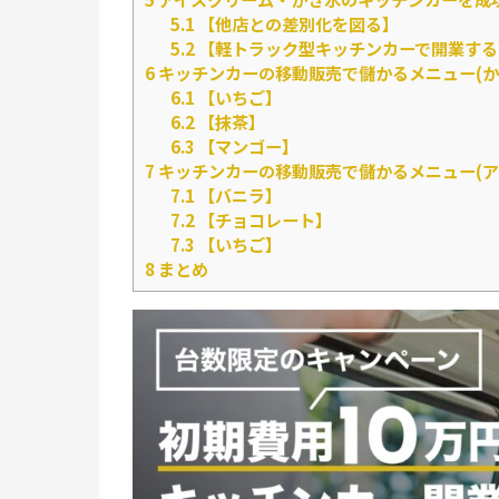
5.1
【他店との差別化を図る】
5.2
【軽トラック型キッチンカーで開業する
6
キッチンカーの移動販売で儲かるメニュー(か
6.1
【いちご】
6.2
【抹茶】
6.3
【マンゴー】
7
キッチンカーの移動販売で儲かるメニュー(ア
7.1
【バニラ】
7.2
【チョコレート】
7.3
【いちご】
8
まとめ