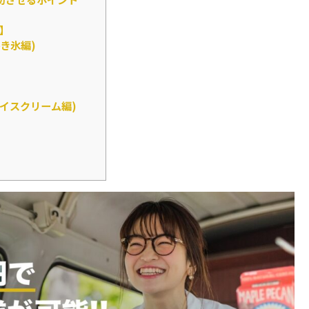
】
き氷編)
イスクリーム編)