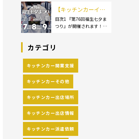
イクロ […]
カーのサイズ】1.1.1 [小型
の流れや人気メニュ
【キッチンカーイベ
キッチンカー:軽バン]1.1.2
[小型キッチンカー:軽トラ
ーを解説
ント情報】第76回福
目次1 『第76回福生七夕ま
ック]1.1.3 [中型・大型キッ
つり』が開催されます！2
生七夕まつりが開催
チンカー:1t～ […]
開催概要 キッチンカーの
されます！
活躍の場といえば、やっぱ
カテゴリ
りイベント！ 日本全国で、
キッチンカーが営業してい
る様々なグルメイベントが
キッチンカー開業支援
催されています。 開業前に
キッチンカーの出店 […]
キッチンカーその他
キッチンカー出店場所
キッチンカー出店情報
キッチンカー派遣依頼