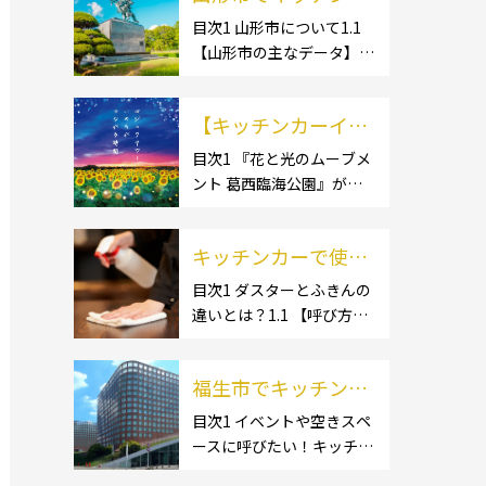
ー開業するなら格安
目次1 山形市について1.1
【山形市の主なデータ】
のレンタル・リー
1.1.1 [面積]1.1.2 [人口]1.2
ス！営業許可取得の
【有名スポット】1.2.1 [蔵
流れも解説！
【キッチンカーイベ
王温泉]1.2.2 [文翔館]1.3
【名産品・ご当地グルメ】
ント情報】花と光の
目次1 『花と光のムーブメ
1.3.1 [芋煮]1.3 […]
ント 葛西臨海公園』が開
ムーブメント 葛西臨
催されています！2 開催概
海公園が開催されて
要 キッチンカーの活躍の
います！
キッチンカーで使用
場といえば、やっぱりイベ
ント！ 日本全国で、キッチ
するダスター・ふき
目次1 ダスターとふきんの
ンカーが営業している様々
違いとは？1.1 【呼び方の
んの選び方とは？お
なグルメイベントが催され
違いのみで、用途に違いは
すすめ商品3選も紹
ています。 開業前にキ […]
ない】1.2 【台拭きやカウ
介！
福生市でキッチンカ
ンタークロスとも呼ばれ
る】2 キッチンカーで使用
ーを呼びたい！派遣
目次1 イベントや空きスペ
するダスター(ふきん)種類
ースに呼びたい！キッチン
してもらうにはどう
別の特徴2.1 【綿】2.2 【マ
カーとは？1.1 【キッチン
すれば良いの？依頼