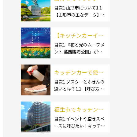
ー開業するなら格安
目次1 山形市について1.1
【山形市の主なデータ】
のレンタル・リー
1.1.1 [面積]1.1.2 [人口]1.2
ス！営業許可取得の
【有名スポット】1.2.1 [蔵
流れも解説！
【キッチンカーイベ
王温泉]1.2.2 [文翔館]1.3
【名産品・ご当地グルメ】
ント情報】花と光の
目次1 『花と光のムーブメ
1.3.1 [芋煮]1.3 […]
ント 葛西臨海公園』が開
ムーブメント 葛西臨
催されています！2 開催概
海公園が開催されて
要 キッチンカーの活躍の
います！
キッチンカーで使用
場といえば、やっぱりイベ
ント！ 日本全国で、キッチ
するダスター・ふき
目次1 ダスターとふきんの
ンカーが営業している様々
違いとは？1.1 【呼び方の
んの選び方とは？お
なグルメイベントが催され
違いのみで、用途に違いは
すすめ商品3選も紹
ています。 開業前にキ […]
ない】1.2 【台拭きやカウ
介！
福生市でキッチンカ
ンタークロスとも呼ばれ
る】2 キッチンカーで使用
ーを呼びたい！派遣
目次1 イベントや空きスペ
するダスター(ふきん)種類
ースに呼びたい！キッチン
してもらうにはどう
別の特徴2.1 【綿】2.2 【マ
カーとは？1.1 【キッチン
すれば良いの？依頼