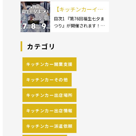
イクロ […]
カーのサイズ】1.1.1 [小型
の流れや人気メニュ
【キッチンカーイベ
キッチンカー:軽バン]1.1.2
[小型キッチンカー:軽トラ
ーを解説
ント情報】第76回福
目次1 『第76回福生七夕ま
ック]1.1.3 [中型・大型キッ
つり』が開催されます！2
生七夕まつりが開催
チンカー:1t～ […]
開催概要 キッチンカーの
されます！
活躍の場といえば、やっぱ
カテゴリ
りイベント！ 日本全国で、
キッチンカーが営業してい
る様々なグルメイベントが
キッチンカー開業支援
催されています。 開業前に
キッチンカーの出店 […]
キッチンカーその他
キッチンカー出店場所
キッチンカー出店情報
キッチンカー派遣依頼