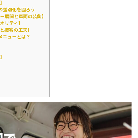
】
の差別化を図ろう
ー展開と車両の装飾】
オリティ】
と接客の工夫】
メニューとは？
】