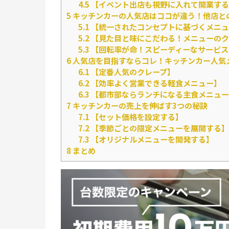
4.5
【イベント出店も視野に入れて開業する
5
キッチンカーの人気店はココが違う！他店と
5.1
【統一されたコンセプトに基づくメニュ
5.2
【見た目と味にこだわる！メニューのク
5.3
【回転率が命！スピーディーなサービス
6
人気店を目指すならコレ！キッチンカー人気
6.1
【定番人気のクレープ】
6.2
【効率よく営業できる軽食メニュー】
6.3
【都市部ならランチになる主食メニュー
7
キッチンカーの売上を伸ばす3つの秘訣
7.1
【セット価格を設定する】
7.2
【季節ごとの限定メニューを展開する】
7.3
【オリジナルメニューを開発する】
8
まとめ