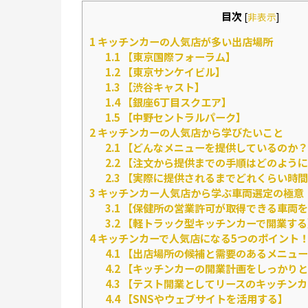
目次
[
非表示
]
1
キッチンカーの人気店が多い出店場所
1.1
【東京国際フォーラム】
1.2
【東京サンケイビル】
1.3
【渋谷キャスト】
1.4
【銀座6丁目スクエア】
1.5
【中野セントラルパーク】
2
キッチンカーの人気店から学びたいこと
2.1
【どんなメニューを提供しているのか？
2.2
【注文から提供までの手順はどのように
2.3
【実際に提供されるまでどれくらい時間
3
キッチンカー人気店から学ぶ車両選定の極意
3.1
【保健所の営業許可が取得できる車両を
3.2
【軽トラック型キッチンカーで開業する
4
キッチンカーで人気店になる5つのポイント
4.1
【出店場所の候補と需要のあるメニュー
4.2
【キッチンカーの開業計画をしっかりと
4.3
【テスト開業としてリースのキッチンカ
4.4
【SNSやウェブサイトを活用する】